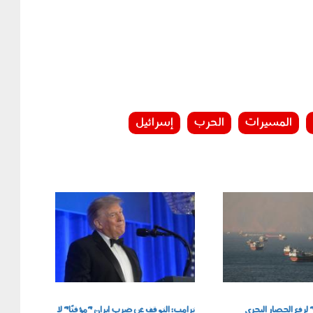
المسيرات
الحرب
إسرائيل
260701.jpg
لرفع الحصار البحري
ترامب: التوقف عن ضرب إيران "مؤقتًا" لا