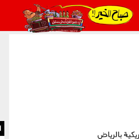
021_2.png
ا
يكية بالرياض