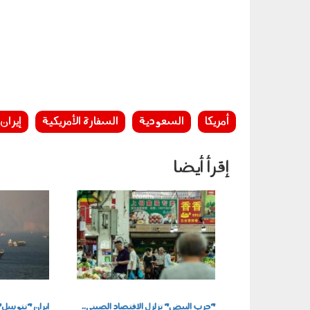
أمريكا
السعودية
السفارة الأمريكية
إيران
إقرأ أيضا
280701.jpg
290701.jpg
"حرب البيض" تزلزل الاقتصاد الصيني..
إيران "تتوسل" 