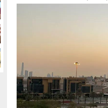
g
g
g