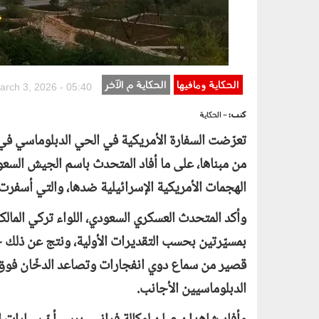
الحكاية ومافيها
الحكاية م الآخر
arch 3, 2026 - 05:40
كتب:
- الحكاية
تعرّضت السفارة الأمريكية في الحي الدبلوماسي ف
من مبناها، على ما أفاد المتحدث باسم الجيش السعود
الهجمات الأمريكية الإسرائيلية ضدها، والتي أسفرت
وأكد المتحدث العسكري السعودي، اللواء تركي المال
بمسيّرتين بحسب التقديرات الأولية، ونتج عن ذلك
قصير من سماع دوي انفجارات وتصاعد الدخّان فوق
الدبلوماسيين الأجانب.