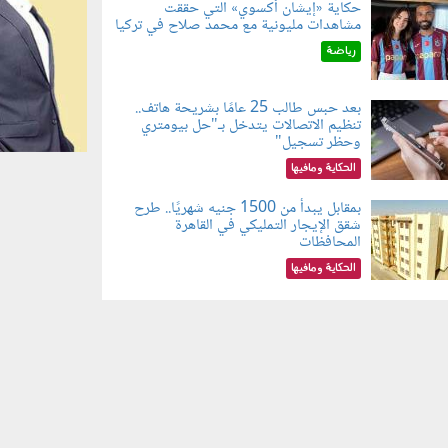
حكاية «إيشان أكسوي» التي حققت
مشاهدات مليونية مع محمد صلاح في تركيا
080802.jp
رياضة
بعد حبس طالب 25 عامًا بشريحة هاتف..
تنظيم الاتصالات يتدخل بـ"حل بيومتري
080803.jp
وحظر تسجيل"
الحكاية ومافيها
بمقابل يبدأ من 1500 جنيه شهريًا.. طرح
شقق الإيجار التمليكي في القاهرة
080801.jp
المحافظات
الحكاية ومافيها