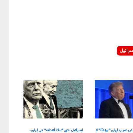
رائيل
220701.jpg
عن ضرب إيران "مؤقتًا" لا
إسرائيل تجهز "بنك أهداف" في إيران..