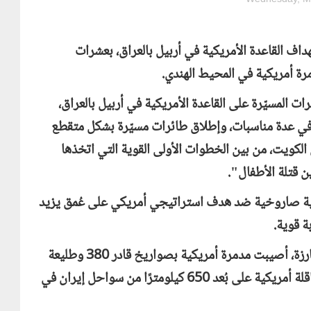
هداف القاعدة الأمريكية في أربيل بالعراق، بعشرات
مرة أمريكية في المحيط الهندي.
ت المسيّرة على القاعدة الأمريكية في أربيل بالعراق،
 في عدة مناسبات، وإطلاق طائرات مسيّرة بشكل متقطع
لكويت، من بين الخطوات الأولى القوية التي اتخذها
ن قتلة الأطفال".
 عملية صاروخية ضد هدف استراتيجي أمريكي على عُمق يزيد
وكشف أنه "في إطار سلسلة عمليات هذه العملية البارزة، أصيبت مدمرة أمريكية بصواريخ قادر 380 وطليعة
التابعة للبحرية الإيرانية أثناء تزويدها بالوقود من ناقلة أمريكية على بُعد 650 كيلومترًا من سواحل إيران في