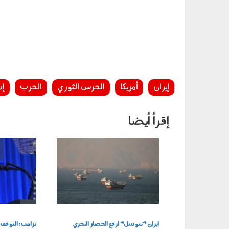
إيران
أمريكا
الحرس الثوري
الحرب
إس
إقرأ أيضا
260701.jpg
280701.jpg
إيران "تتوسل" لرفع الحصار البحري
ترامب: التوقف 