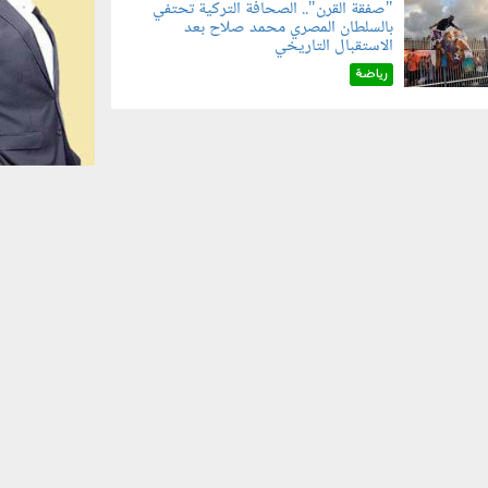
"صفقة القرن".. الصحافة التركية تحتفي
بالسلطان المصري محمد صلاح بعد
070801.jp
الاستقبال التاريخي
رياضة