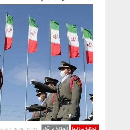
040301.jpg
الحكاية ومافيها
الحكاية م الآخر
rch 4, 2026 - 05:21