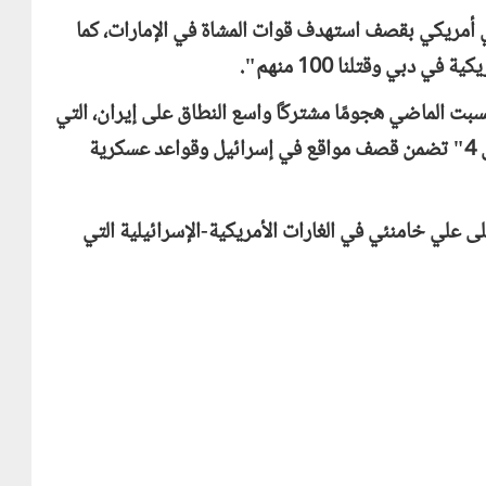
دي أمريكي بقصف استهدف قوات المشاة في الإمارات، كما
لسبت الماضي هجومًا مشتركًا واسع النطاق على إيران، التي
أطلقت بدورها هجومًا مضادًا بعنوان "الوعد الصادق 4" تضمن قصف مواقع في إسرائيل وقواعد عسكرية
ى علي خامنئي في الغارات الأمريكية-الإسرائيلية التي