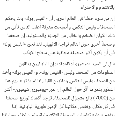
بالاهتمام والاحترام.
إن من سوء حظنا فى العالم العربى أن «الفيس بوك» بات يحكم
الصحافة.. وليس العكس. وأصبحت معرفة أغلب الناس تأتى من
ذلك الكيان الضخم والخالى من الجديّة والمسئولية. إن صحفنا
وصحفاً أخرى حول العالم تواجه الانهيار.. لقد نجح «الفيس بوك»
فى أن يكون أكبر صحيفة مجانية على سطح الكوكب.
قال لى السيد «ميشيرو أوكاموتو»: إن اليابانيين يتلقون
المعلومات من الصحف وليس «الفيس بوك». و«الفيس بوك» يأخذ
من الصحف وليس العكس. وملايين القراء لنا لم يؤثر عليهم هذا
التطور بقدر ما أثَّر حول العالم. إن لدى «يوميورى شيمبون» أكثر
من (7000) بائع متجوّل للصحيفة. توجد أكشاك توزيع صحفنا
فى كل مكان، وتغطى مكاتبنا كل الإمبراطورية اليابانية. إننا
نتفهم بالطبع تطورات الصحافة الإلكترونية، ونحن نطوِّر مساراتنا