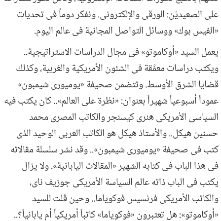
على الصعيديّن: الورقى والإلكترونى. ونفكر دوماً فى تحديات
«الفيس بوك» ووسائل التواصل المجانية فى عالم اليوم.
يعمل السيد «أوكاموتو» فى مجال الدراسات الاستراتيجية..
ويكتب دراسات معمَّقة فى الشئون الأمريكية والغربية، وكذلك
قضايا الشرق الأوسط. وتتضمن صحيفة «يوميورى شيمبون»
عموداً أسبوعياً شهيراً بعنوان: «نظرة على العالم».. كان يكتب فيه
السياسى الأمريكى هنرى كيسنجر والكاتب المصرى محمد
حسنين هيكل.. والأستاذ هيكل هو الكاتب العربى الوحيد الذى
كتب فى صحيفة «يوميورى شيمبون».. وقد نشر سلسلة مقالاته
فى هذا الباب فى كتابه الشهير «المقالات اليابانية». ولا يزال
يكتب فى الباب ذاته عالم السياسة الأمريكى جوزيف ناى،
والكاتب الأمريكى فرنسيس فوكوياما.. وحين قلت للسيد
«أوكاموتو»: هل تعتبرون «فوكوياما» كاتباً أمريكياً أم يابانياً؟..