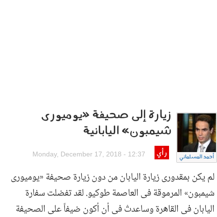
زيارة إلى صحيفة «يوميورى
شيمبون» اليابانية
رأي
Monday, December 17, 2018 - 12:37
أحمد المسلماني
لم يكن بمقدورى زيارة اليابان من دون زيارة صحيفة «يوميورى
شيمبون» المرموقة فى العاصمة طوكيو. لقد تفضلت سفارة
اليابان فى القاهرة وساعدتْ فى أن أكون ضيفاً على الصحيفة