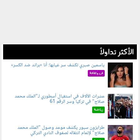
الأكثر تداولاً
ياسمين صبري تكشف سر غيابها: أنا «براند ضد الكسر»
050802.jpg
فن وثقافة
عشرات الآلاف في استقبال أسطوري لـ"الملك محمد
صلاح" في تركيا وسر الرقم 61
050803.jpg
رياضة
طرابزون سبور يكشف موعد وصول "الملك محمد
صلاح" لإتمام انتقاله لصفوف النادي التركي
050801.jpg