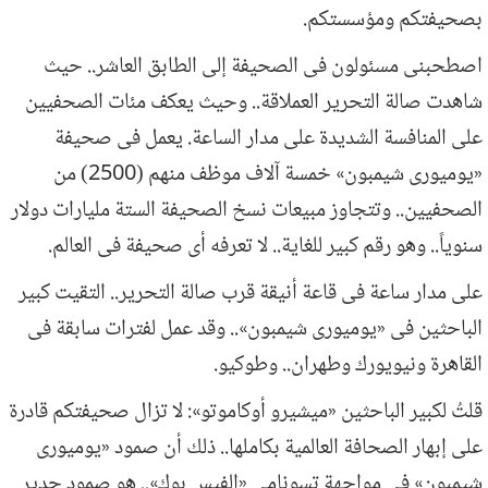
بصحيفتكم ومؤسستكم.
اصطحبنى مسئولون فى الصحيفة إلى الطابق العاشر.. حيث
شاهدت صالة التحرير العملاقة.. وحيث يعكف مئات الصحفيين
على المنافسة الشديدة على مدار الساعة. يعمل فى صحيفة
«يوميورى شيمبون» خمسة آلاف موظف منهم (2500) من
الصحفيين.. وتتجاوز مبيعات نسخ الصحيفة الستة مليارات دولار
سنوياً.. وهو رقم كبير للغاية.. لا تعرفه أى صحيفة فى العالم.
على مدار ساعة فى قاعة أنيقة قرب صالة التحرير.. التقيت كبير
الباحثين فى «يوميورى شيمبون».. وقد عمل لفترات سابقة فى
القاهرة ونيويورك وطهران.. وطوكيو.
قلتُ لكبير الباحثين «ميشيرو أوكاموتو»: لا تزال صحيفتكم قادرة
على إبهار الصحافة العالمية بكاملها.. ذلك أن صمود «يوميورى
شيمبون» فى مواجهة تسونامى «الفيس بوك».. هو صمود جدير