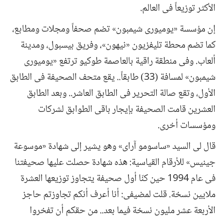
الأكثر توزيعاً فى العالم.
إن مؤسسة «يوميورى شيمبون» تضم صحفاً ومجلات ومطابع،
كما تضم محطة تليفزيون «نيهون»، وفريق بيسبول، ومدينة
ألعاب. وفى منطقة راقية بالعاصمة طوكيو ترتفع «يوميورى
شيمبون» لمسافة (33) طابقاً.. يقع متحف الصحيفة فى الطابق
الأول، وتقع صالة التحرير فى الطابق العاشر.. وبعد الطابق
العشرين قامت الصحيفة بإيجار باقى الطوابق لشركات
ومؤسسات أخرى.
قال لى السيد «ساسومو آراى» وهو يشير إلى شهادة «موسوعة
جينيس» للأرقام القياسية: هذه شهادة حصلت عليها صحيفتنا
فى عام 1994 حين كنّا أول صحيفة يتجاوز توزيعها العشرة
ملايين نسخة. قلت لمضيفى: أنا أعرف أنكم تجاوزتم حاجز
الأربعة عشر مليون نسخة فيما بعد.. من حقكم أن تفخروا