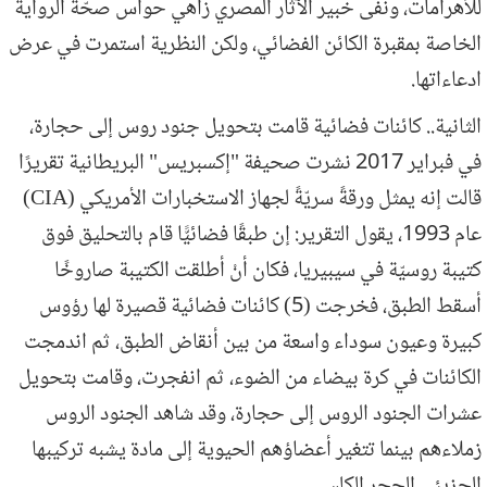
للأهرامات، ونفى خبير الآثار المصري زاهي حواس صحّة الرواية
الخاصة بمقبرة الكائن الفضائي، ولكن النظرية استمرت في عرض
ادعاءاتها.
الثانية.. كائنات فضائية قامت بتحويل جنود روس إلى حجارة،
في فبراير 2017 نشرت صحيفة "إكسبريس" البريطانية تقريرًا
قالت إنه يمثل ورقةً سريّةً لجهاز الاستخبارات الأمريكي (CIA)
عام 1993، يقول التقرير: إن طبقًا فضائيًّا قام بالتحليق فوق
كتيبة روسيّة في سيبيريا، فكان أنْ أطلقت الكتيبة صاروخًا
أسقط الطبق، فخرجت (5) كائنات فضائية قصيرة لها رؤوس
كبيرة وعيون سوداء واسعة من بين أنقاض الطبق، ثم اندمجت
الكائنات في كرة بيضاء من الضوء، ثم انفجرت، وقامت بتحويل
عشرات الجنود الروس إلى حجارة، وقد شاهد الجنود الروس
زملاءهم بينما تتغير أعضاؤهم الحيوية إلى مادة يشبه تركيبها