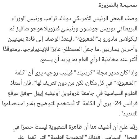
صحيحة بالضرورة.
وصفَ البعض الرئيس الأمريكي دونالد ترامب ورئيس الوزراء
البريطاني بوريس جونسون ورئيسَيْ فنزويلا هوجو شافيز ثم
نيكولاس مادورو بـ"الشعبويّة"، ليمتدَّ الوصف إلى قادة يمينيين
وآخرين يساريين، ما جعلَ المصطلح عابرًا للإيديولوجيا، ومتوقفًا
أكثر عند مخاطبة الرأي العام بما يريد أن يسمع.
وإذا كان مدير مجلة "كريتيك" فيليب روجيه يرى أن "كلمة
"الشعبويّة" في كل مكان، لكن من دون تعريف لها"، فإن أستاذ
العلوم السياسية في جامعة غرونوبل أوليفيه إيهل –وفق موقع
فرانس 24- يرى أن الكلمة "لا تُستخدم للتوضيح بقدر استخدامها
للتنديد".
ربَّما عليَّ أن أضيف هنا أن ظاهرة الشعبوية ليست حصرًا في
المجال السياسي، فهناك "الشعبوية العلمية" التي تعمل على