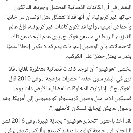
البعض في أن الكائنات الفضائية المحتمل وجودها قد تكون
حياتها غير كربونية، أى أنها قد لا تتشكل مثل الإنسان من خلايا
وأحماض أمينية، وأنها قد تكون كائنات غير كربونية، فإنَّ عالِم
الفيزياء البريطاني ستيفن هوكينج، يرى عدم البحث عن تلك
الاحتمالات، وأن الوصول إليها ذات يوم قد لا يكون إنجازًا علميًّا
بقدر ما يمثل خطرًا على الكوكب.
يخشى "هوكينج" أن توجد كائنات فضائية متطورة للغاية، فلا
ترى في البشر سوى حفنة "حشرات مزعجة"، وفي 2010 قال
"هوكينج": "إذا زارت المخلوقات الفضائية الأرض ذات يوم،
فسيكون الأمر مثل وصول كريستوفر كولومبوس إلى أمريكا، وهو
وصول لم يكن إيجابيًّا للسكان الأصليين".
لقد أخذ باحثون "تحذير هوكينج" بجديّة كبيرة، وفي 2016 نشر
الباحثان في جامعة كولومبيا ديفيد كيبينغ، وأليكس تيتشي، في