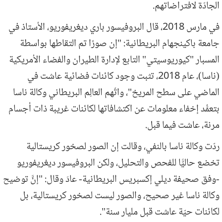
الجادّة لافتراضاتهم.
في مارس 2018، قال البروفيسور باري ديغريفوريو، الأستاذ في
جامعة باكينجهام البريطانية: "إن صورًا تم التقاطها بواسطة
المسبار "كيوريوسيتي" التابع لإدارة الطيران والفضاء الأمريكية
(ناسا)، عام 2018، تثبت وجود كائنات فضائية عاشت في
الماضي على سطح المريخ"، واتّهم العالِم البريطاني وكالة ناسا
بتعمُّد إخفاء معلومات عن اكتشافاتها لكائنات غريبة ذات أجسام
مرنة، عاشت فيما قبل.
ردّت وكالة ناسا بالنفي، وقالت إن الصور لصخور كريستالية
تخضع حاليًّا للفحص والتحليل، ولكن البروفيسور ديغريفوريو
-وفق صحيفة ديلي إكسبريس البريطانية- عادَ وقال: "إنَّ توضيح
وكالة ناسا غير صحيح، والصور ليست لصخور كريستالية، بل
لكائنات حيّة عاشت قبل مليار سنة".