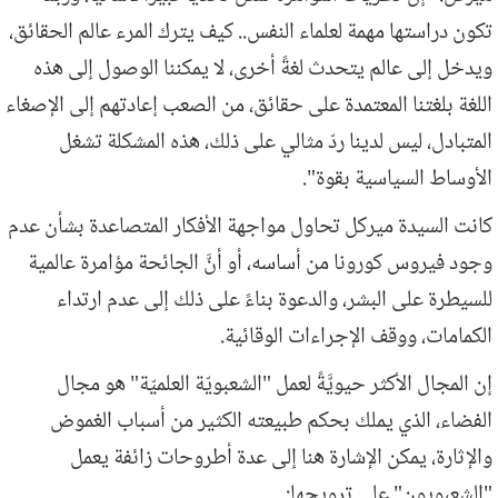
تكون دراستها مهمة لعلماء النفس.. كيف يترك المرء عالم الحقائق،
ويدخل إلى عالم يتحدث لغةً أخرى، لا يمكننا الوصول إلى هذه
اللغة بلغتنا المعتمدة على حقائق، من الصعب إعادتهم إلى الإصغاء
المتبادل، ليس لدينا ردّ مثالي على ذلك، هذه المشكلة تشغل
الأوساط السياسية بقوة".
كانت السيدة ميركل تحاول مواجهة الأفكار المتصاعدة بشأن عدم
وجود فيروس كورونا من أساسه، أو أنَّ الجائحة مؤامرة عالمية
للسيطرة على البشر، والدعوة بناءً على ذلك إلى عدم ارتداء
الكمامات، ووقف الإجراءات الوقائية.
إن المجال الأكثر حيويَّةً لعمل "الشعبويّة العلميّة" هو مجال
الفضاء، الذي يملك بحكم طبيعته الكثير من أسباب الغموض
والإثارة، يمكن الإشارة هنا إلى عدة أطروحات زائفة يعمل
"الشعبويون" على ترويجها: