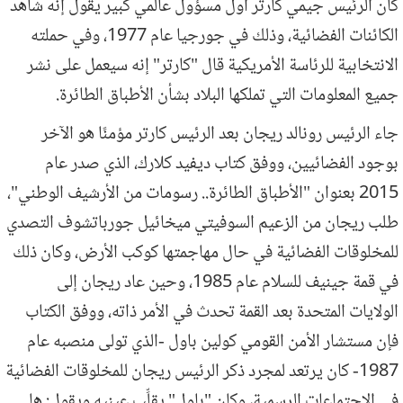
كان الرئيس جيمي كارتر أول مسؤول عالمي كبير يقول إنّه شاهد
الكائنات الفضائية، وذلك في جورجيا عام 1977، وفي حملته
الانتخابية للرئاسة الأمريكية قال "كارتر" إنه سيعمل على نشر
جميع المعلومات التي تملكها البلاد بشأن الأطباق الطائرة.
جاء الرئيس رونالد ريجان بعد الرئيس كارتر مؤمنًا هو الآخر
بوجود الفضائيين، ووفق كتاب ديفيد كلارك، الذي صدر عام
2015 بعنوان "الأطباق الطائرة.. رسومات من الأرشيف الوطني"،
طلب ريجان من الزعيم السوفيتي ميخائيل جورباتشوف التصدي
للمخلوقات الفضائية في حال مهاجمتها كوكب الأرض، وكان ذلك
في قمة جينيف للسلام عام 1985، وحين عاد ريجان إلى
الولايات المتحدة بعد القمة تحدث في الأمر ذاته، ووفق الكتاب
فإن مستشار الأمن القومي كولين باول -الذي تولى منصبه عام
1987- كان يرتعد لمجرد ذكر الرئيس ريجان للمخلوقات الفضائية
في الاجتماعات الرسمية، وكان "باول" يقلِّب عينيه ويقول: ها