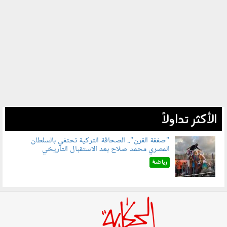
الأكثر تداولاً
"صفقة القرن".. الصحافة التركية تحتفي بالسلطان
المصري محمد صلاح بعد الاستقبال التاريخي
070801.jpg
رياضة