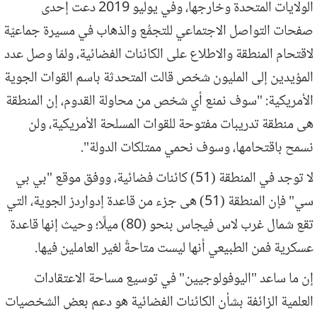
الولايات المتحدة وخارجها، وفي يوليو 2019 دعت إحدى
صفحات التواصل الاجتماعي للتجمُّع والذهاب في مسيرة جماعيّة
لاقتحام المنطقة والاطلاع على الكائنات الفضائية، ولمّا وصل عدد
المؤيدين إلى المليون شخص قالت المتحدثة باسم القوات الجوية
الأمريكية: "سوف نمنع أي شخص من محاولة القدوم، إن المنطقة
هى منطقة تدريبات مفتوحة للقوات المسلحة الأمريكية، ولن
نسمح باقتحامها، وسوف نحمي ممتلكات الدولة".
لا توجد في المنطقة (51) كائنات فضائية، ووفق موقع "بي بي
سي" فإن المنطقة (51) هى جزء من قاعدة إدواردز الجوية، التي
تقع شمال غرب لاس فيجاس بنحو (80) ميلًا؛ وحيث إنها قاعدة
عسكرية فمن الطبيعي أنها ليست متاحةً لغير العاملين فيها.
إن ما ساعد "اليوفولوجيين" في توسيع مساحة الاعتقادات
العلمية الزائفة بشأن الكائنات الفضائية هو دعم بعض الشخصيات