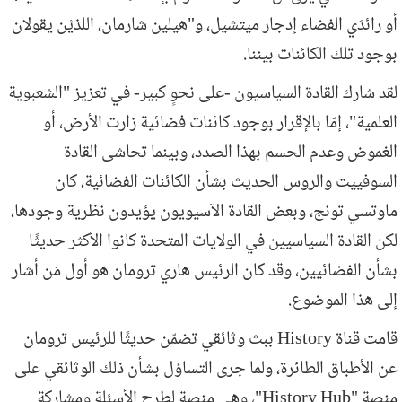
أو رائدَي الفضاء إدجار ميتشيل، و"هيلين شارمان، اللذيْن يقولان
بوجود تلك الكائنات بيننا.
لقد شارك القادة السياسيون -على نحوٍ كبير- في تعزيز "الشعبوية
العلمية"، إمّا بالإقرار بوجود كائنات فضائية زارت الأرض، أو
الغموض وعدم الحسم بهذا الصدد، وبينما تحاشى القادة
السوفييت والروس الحديث بشأن الكائنات الفضائية، كان
ماوتسي تونج، وبعض القادة الآسيويون يؤيدون نظرية وجودها،
لكن القادة السياسيين في الولايات المتحدة كانوا الأكثر حديثًا
بشأن الفضائيين، وقد كان الرئيس هاري ترومان هو أول مَن أشار
إلى هذا الموضوع.
قامت قناة History ببث وثائقي تضمّن حديثًا للرئيس ترومان
عن الأطباق الطائرة، ولما جرى التساؤل بشأن ذلك الوثائقي على
منصة "History Hub"، وهي منصة لطرح الأسئلة ومشاركة