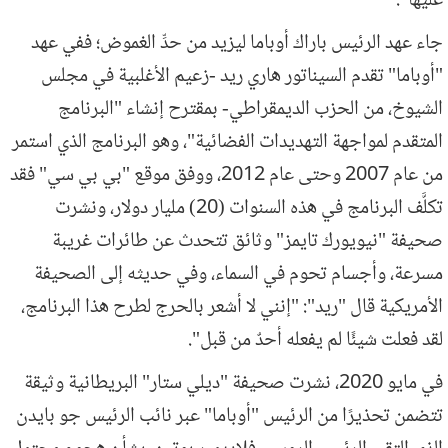
عليها".
جاء عهد الرئيس باراك أوباما ليزيد من حدِّ الغموض؛ ففي عهد
"أوباما" تقدم السيناتور هاري ريد -زعيم الأغلبية في مجلس
الشيوخ، من الحزب الديمقراطي- بمقترح إنشاء "البرنامج
المتقدم لمواجهة التهديدات الفضائية"، وهو البرنامج الذي استمر
من عام 2007 وحتى عام 2012، ووفق موقع "بي بي سي" فقد
تكلَّف البرنامج في هذه السنوات (20) مليار دولار، ونشرت
صحيفة "نيويورك تايمز" وثائق تتحدث عن طائرات غريبة
مسرعة، وأجسام تحوم في السماء، وفي حديثه إلى الصحيفة
الأمريكية قال "ريد": "إنني لا أشعر بالحرج لطرح هذا البرنامج،
لقد فعلت شيئًا لم يفعله أحدٌ من قبل".
في مايو 2020، نشرت صحيفة "ديلي ستار" البريطانية وثيقة
تتضمن تحذيرًا من الرئيس "أوباما" عبر نائب الرئيس جو بايدن