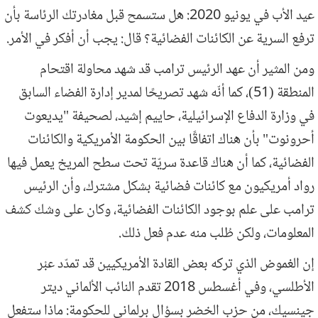
عيد الأب في يونيو 2020: هل ستسمح قبل مغادرتك الرئاسة بأن
ترفع السرية عن الكائنات الفضائية؟ قال: يجب أن أفكر في الأمر.
ومن المثير أن عهد الرئيس ترامب قد شهد محاولة اقتحام
المنطقة (51)، كما أنّه شهد تصريحًا لمدير إدارة الفضاء السابق
في وزارة الدفاع الإسرائيلية، حاييم إشيد، لصحيفة "يديعوت
أحرونوت" بأن هناك اتفاقًا بين الحكومة الأمريكية والكائنات
الفضائية، كما أن هناك قاعدة سريّة تحت سطح المريخ يعمل فيها
رواد أمريكيون مع كائنات فضائية بشكل مشترك، وأن الرئيس
ترامب على علم بوجود الكائنات الفضائية، وكان على وشك كشف
المعلومات، ولكن طُلب منه عدم فعل ذلك.
إن الغموض الذي تركه بعض القادة الأمريكيين قد تمدّد عبْر
الأطلسي، وفي أغسطس 2018 تقدم النائب الألماني ديتر
جينسيك، من حزب الخضر بسؤال برلماني للحكومة: ماذا ستفعل