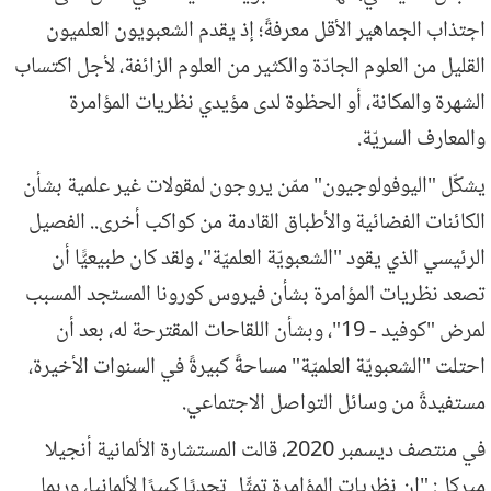
اجتذاب الجماهير الأقل معرفةً؛ إذ يقدم الشعبويون العلميون
القليل من العلوم الجادّة والكثير من العلوم الزائفة، لأجل اكتساب
الشهرة والمكانة، أو الحظوة لدى مؤيدي نظريات المؤامرة
والمعارف السريّة.
يشكِّل "اليوفولوجيون" ممّن يروجون لمقولات غير علمية بشأن
الكائنات الفضائية والأطباق القادمة من كواكب أخرى.. الفصيل
الرئيسي الذي يقود "الشعبويّة العلميّة"، ولقد كان طبيعيًّا أن
تصعد نظريات المؤامرة بشأن فيروس كورونا المستجد المسبب
لمرض "كوفيد - 19"، وبشأن اللقاحات المقترحة له، بعد أن
احتلت "الشعبويّة العلميّة" مساحةً كبيرةً في السنوات الأخيرة،
مستفيدةً من وسائل التواصل الاجتماعي.
في منتصف ديسمبر 2020، قالت المستشارة الألمانية أنجيلا
ميركل: "إن نظريات المؤامرة تمثِّل تحديًا كبيرًا لألمانيا، وربما