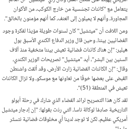
أمريكي يهبط على سطح القمر، وكان رأي "ميتشيل" أن العالم
يتعامل مع "كائنات تجسّسية من خارج الكوكب، من الأكوان
المجاورة، وأنهم لا يميلون إلى العنف، كما أنهم مؤمنون بالخالق".
ومن اللافت أن "ميتشيل" كان لسنوات طويلة مؤيدًا لفكرة وجود
الفضائيين بيننا، وحين قال وزير الدفاع الكندي الأسبق بول
هيلير: "إن هناك كائنات فضائية تعيش بيننا متخفية منذ آلاف
السنين بين البشر"، أيد "ميتشيل" تصريحات الوزير الكندي،
وقال: "إن الكائنات الفضائية زارت الأرض، وقد ألقتْ واشنطن
القبض على بعضها خوفًا من تعاونها مع موسكو، ولا تزال الكائنات
تعيش في المنطقة (51)".
لقد كان هذا التصريح لرائد الفضاء الذي شارك في رحلة أبولو
التاريخية صادِمًا لوكالة ناسا، التي ردّت بقولها: "إن إدجار ميتشيل
أمريكي عظيم، لكن لا توجد لدينا أي مخلوقات فضائية نتستّر