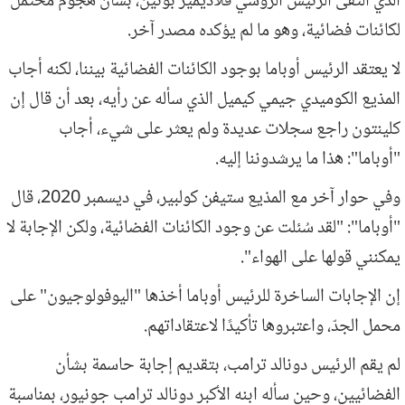
الذي التقى الرئيس الروسي فلاديمير بوتين، بشأن هجوم محتمل
لكائنات فضائية، وهو ما لم يؤكده مصدر آخر.
لا يعتقد الرئيس أوباما بوجود الكائنات الفضائية بيننا، لكنه أجاب
المذيع الكوميدي جيمي كيميل الذي سأله عن رأيه، بعد أن قال إن
كلينتون راجع سجلات عديدة ولم يعثر على شيء، أجاب
"أوباما": هذا ما يرشدوننا إليه.
وفي حوار آخر مع المذيع ستيفن كولبير، في ديسمبر 2020، قال
"أوباما": "لقد سُئلت عن وجود الكائنات الفضائية، ولكن الإجابة لا
يمكنني قولها على الهواء".
إن الإجابات الساخرة للرئيس أوباما أخذها "اليوفولوجيون" على
محمل الجدّ، واعتبروها تأكيدًا لاعتقاداتهم.
لم يقم الرئيس دونالد ترامب، بتقديم إجابة حاسمة بشأن
الفضائيين، وحين سأله ابنه الأكبر دونالد ترامب جونيور، بمناسبة