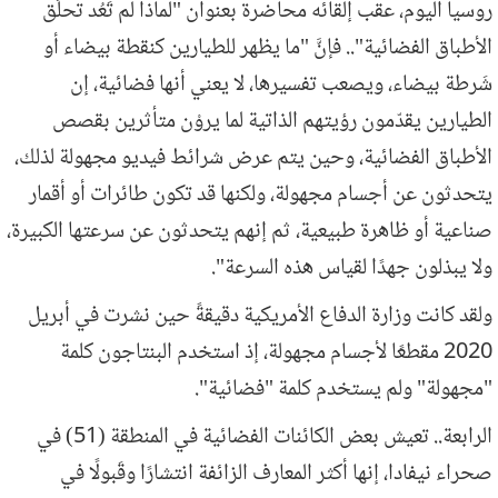
روسيا اليوم، عقب إلقائه محاضرة بعنوان "لماذا لم تَعُد تحلِّق
الأطباق الفضائية".. فإنَّ "ما يظهر للطيارين كنقطة بيضاء أو
شَرطة بيضاء، ويصعب تفسيرها، لا يعني أنها فضائية، إن
الطيارين يقدّمون رؤيتهم الذاتية لما يروْن متأثرين بقصص
الأطباق الفضائية، وحين يتم عرض شرائط فيديو مجهولة لذلك،
يتحدثون عن أجسام مجهولة، ولكنها قد تكون طائرات أو أقمار
صناعية أو ظاهرة طبيعية، ثم إنهم يتحدثون عن سرعتها الكبيرة،
ولا يبذلون جهدًا لقياس هذه السرعة".
ولقد كانت وزارة الدفاع الأمريكية دقيقةً حين نشرت في أبريل
2020 مقطعًا لأجسام مجهولة، إذ استخدم البنتاجون كلمة
"مجهولة" ولم يستخدم كلمة "فضائية".
الرابعة.. تعيش بعض الكائنات الفضائية في المنطقة (51) في
صحراء نيفادا، إنها أكثر المعارف الزائفة انتشارًا وقَبولًا في