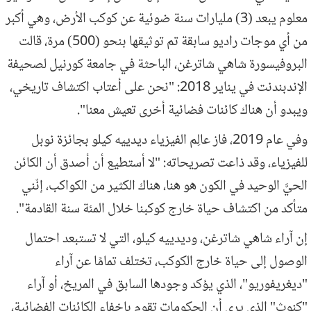
معلوم يبعد (3) مليارات سنة ضوئية عن كوكب الأرض، وهي أكبر
من أي موجات راديو سابقة تم توثيقها بنحو (500) مرة، قالت
البروفيسورة شاهي شاترغن، الباحثة في جامعة كورنيل لصحيفة
الإندبندنت في يناير 2018: "نحن على أعتاب اكتشاف تاريخي،
ويبدو أن هناك كائنات فضائية أخرى تعيش معنا".
وفي عام 2019، فاز عالِم الفيزياء ديدييه كيلو بجائزة نوبل
للفيزياء، وقد ذاعت تصريحاته: "لا أستطيع أن أصدق أن الكائن
الحيَّ الوحيد في الكون هو هنا، هناك الكثير من الكواكب، إنّني
متأكد من اكتشاف حياة خارج كوكبنا خلال المئة سنة القادمة".
إن آراء شاهي شاترغن، وديدييه كيلو، التي لا تستبعد احتمال
الوصول إلى حياة خارج الكوكب، تختلف تمامًا عن آراء
"ديغريفوريو"، الذي يؤكد وجودها السابق في المريخ، أو آراء
"كنوث" الذي يرى أن الحكومات تقوم بإخفاء الكائنات الفضائية،