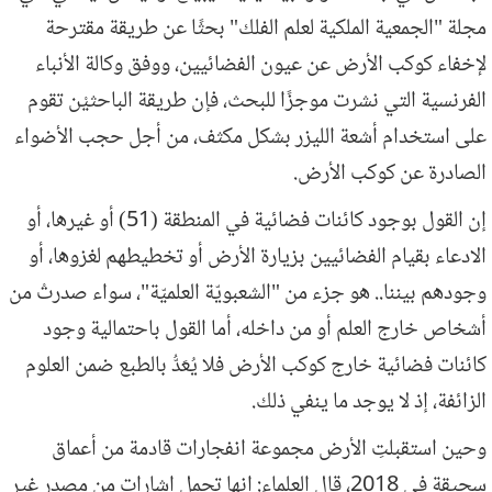
مجلة "الجمعية الملكية لعلم الفلك" بحثًا عن طريقة مقترحة
لإخفاء كوكب الأرض عن عيون الفضائيين، ووفق وكالة الأنباء
الفرنسية التي نشرت موجزًا للبحث، فإن طريقة الباحثيْن تقوم
على استخدام أشعة الليزر بشكل مكثف، من أجل حجب الأضواء
الصادرة عن كوكب الأرض.
إن القول بوجود كائنات فضائية في المنطقة (51) أو غيرها، أو
الادعاء بقيام الفضائيين بزيارة الأرض أو تخطيطهم لغزوها، أو
وجودهم بيننا.. هو جزء من "الشعبويّة العلميّة"، سواء صدرتْ من
أشخاص خارج العلم أو من داخله، أما القول باحتمالية وجود
كائنات فضائية خارج كوكب الأرض فلا يُعَدُّ بالطبع ضمن العلوم
الزائفة، إذ لا يوجد ما ينفي ذلك.
وحين استقبلتِ الأرض مجموعة انفجارات قادمة من أعماق
سحيقة في 2018، قال العلماء: إنها تحمل إشارات من مصدر غير