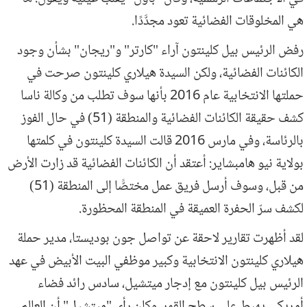
هي المخلوقات الفضائية تعود مجدَّدًا.
رفض الرئيس بيل كلينتون آراء "كارتر" و"ريجان" بشأن وجود
الكائنات الفضائية، ولكن السيدة هيلاري كلينتون صرحت في
حملتها الانتخابية عام 2016 بأنها سوف تطلب من وكالة ناسا
كشف حقيقة الكائنات الفضائية والمنطقة (51) في حال الفوز
بالرئاسة، وفي مارس 2016 قالت السيدة كلينتون في كلمتها
بولاية نيو هامبشاير: أعتقد أن الكائنات الفضائية قد زارت الأرض
من قبل، وسوف أرسل فريق عمل مختصًّا إلى المنطقة (51)
لكشف سرّ الحفرة العميقة في المنطقة المحظورة.
لقد أظهرت تقارير لاحقة عن تواصل جون بوديستا، مدير حملة
هيلاري كلينتون الانتخابية وكبير موظفي البيت الأبيض في عهد
الرئيس بيل كلينتون مع إدجار ميتشيل، سادس رائد فضاء