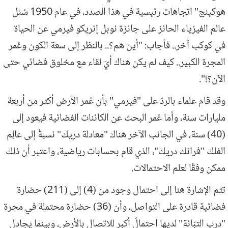
هوكينج" اتجاهات رئيسية في هذا الصدد، في عام 1950 سُئل
عالم الفيزياء الحائز على جائزة نوبل إنريكو فيرمي عن الحياة
في كوكب آخر.. فأجاب: "أين هم؟.. بالنظر إلى سعة الكون وعُمر
المجرة الكبير.. كيف لم يكن هناك أيّ لقاء مع مخلوق فضائي حتى
الآن؟!".
وقد قام علماء بالردّ على "فيرمي" بأن عُمر الأرض أكثر من أربعة
مليارات سنة، وأما عُمر البحث عن الكائنات الفضائية فيعود إلى
(40) سنة، في الجانب الآخر هناك "معادلة دريك" نسبةً إلى عالِم
الفلك "فرانك دريك"، الذي قام بحسابات رياضية، واعتبر أن ذلك
ممكن وفقًا لعلم الاحتمالات.
تتم الإشارة هنا إلى احتمال وجود من (4) إلى (211) حضارة
فضائية قادرة على التواصل، وأن (36) حضارة محتملة في مجرة
"درب التبّانة" لديها احتمالٌ أكبر للاتصال بالأرض، وبينما يجادل