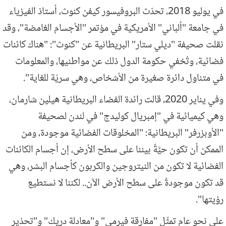
في يوليو 2018، تحدّث البروفيسور كيفن كنوث، أستاذ الفيزياء
في جامعة "ألباني" الأمريكية في مؤتمر "الأجسام الغامضة"، وقد
نقلت صحيفة "ديلي ستار" البريطانية عن "كنوث": "هناك كائنات
فضائية، وتُخفي حكومة الدول ذلك عن مواطنيها، والمعلومات
في متناول دائرة صغيرة من الأشخاص، وهي سريّة للغاية".
وفي يناير 2020، قالت رائدة الفضاء البريطانية هيلين شارمان،
وهي كيميائية في "إمبريال كوليدج" في لندن لصحيفة
"الأوبزرفر" البريطانية: "المخلوقات الفضائية موجودة، ومن
الممكن أن تكون حيَّةً بيننا على سطح الأرض، إن أجسام الكائنات
الفضائية لا تكون من النيتروجين والكربون كأجسام البشر، وهي
قد تكون موجودةً على سطح الأرض الآن.. لكننا لا نستطيع
رؤيتها".
على نحو عام تمثِّل "مفارقة فيرمي" و"معادلة دريك" و"تحذير