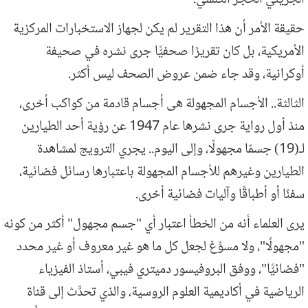
الجزيئي الحجر الكلسي.
حقيقة الأمر أن هذا التقرير لم يكن لجهاز الاستخبارات المركزية
الأمريكية، بل كان تقريرًا صحفيًّا جرى نشره في صحيفة
أوكرانية، وقد جاء ضمن عروض الصحف ليس أكثر.
الثالثة.. الأجسام المجهولة هى أجسام قادمة من كواكب أخرى،
منذ أول رواية جرى نشرها عام 1947 عن رؤية أحد الطيارين
لـ(19) جسمًا مجهولًا، وإلى اليوم.. يجري الترويج لمشاهدة
الطيارين وغيرهم للأجسام المجهولة باعتبارها رسائل فضائية،
سفنًا أو أطباقًا وآليات فضائية أخرى.
يرى العلماء أنه من الخطأ اعتبار أي "جسم مجهول" أكثر من كونه
"مجهولًا"، ولا مسوِّغ لجعل كل ما هو غير معروف أو غير محدد
"فضائيًّا"، ووفق البروفيسور دميتري فيبي، أستاذ الفيزياء
الرياضية في أكاديمية العلوم الروسية، والذي تحدَّث إلى قناة