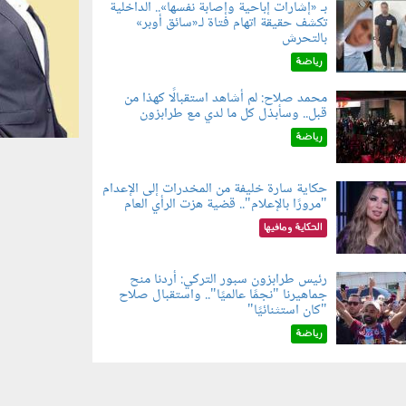
بـ «إشارات إباحية وإصابة نفسها».. الداخلية
تكشف حقيقة اتهام فتاة لـ«سائق أوبر»
060804.jp
بالتحرش
رياضة
محمد صلاح: لم أشاهد استقبالًا كهذا من
قبل.. وسأبذل كل ما لدي مع طرابزون
060802.jp
رياضة
حكاية سارة خليفة من المخدرات إلى الإعدام
"مرورًا بالإعلام".. قضية هزت الرأي العام
060801.jpe
الحكاية ومافيها
رئيس طرابزون سبور التركي: أردنا منح
جماهيرنا "نجمًا عالميًا".. واستقبال صلاح
060803.jp
"كان استثنائيًا"
رياضة