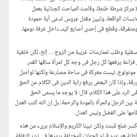
رة مركز شرطة طنطا، وقامت المباحث الجنائية بعمل
ملابسات الواقعة، وتبين مقتل عروس تدعى آية حمودة
مر 25 عاماً، بـ8 طعنات نافذة ومتفرقة، وقطع فى إحدى أصابع اليد، داخل غرفة نومها،
سفلية وطلب لممارسات غريبة من الزوج… إلخ، لكن خلفية
فزاعة يرفعها كل رجل فى وجه كل امرأة ساقها القدر
 لا مونولوج، ليست معركة فى ساحة مصارعة ولكنها تواصل
رقة، وإذا كان البعض يرفع راية الدين فى الكلام عن الحق
فى الرد على هذا الكلام، قال: لا يوجد ما يسمى الحق
بين الرجل والمرأة بالمودة والرحمة، بل إن الله كتب العدل
أقامها على الفضل وليس العدل.
سر ضلع للبنت ولكن نبينا الكريم والإسلام برىء من هذه
لخاطئة هو عدم قيام الجهات المختلفة بدورها فى نشر الثقافة