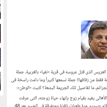
g
g
g
 العريس الذى قتل عروسه فى قرية «نفيا» بالغربية، جملة
g
ياة فتاة شابة فى مقتبل حياتها بعد ٤٨ ساعة فقط من زفافها!! جملة نسمعها كثيراً وما دامت راسخة فى
لجرائم، ما تفاصيل تلك الجريمة البشعة؟ كتبت «الوطن»:
 الأهالى يفيد بقيام زوج بإنهاء حياة زوجته، التى عرفت
إعلامياً «بعروسة طنطا»، داخل غرفة نومها، بعد أن قام بتسديد عدة طعنات نافذة ومتفرقة فى الجسد بعد 48