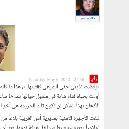
خالد منتصر
29_khld-mntsr.jpg
رأي
Saturday, May 6, 2023 - 07:39
«رفضت تدِّينى حقى الشرعى فقتلتها!!»، هذا ما قاله
أودت بح
الأذهان بهذا الشكل لن تكون تلك الجريمة هى آخر ا
تلقت الأجهزة الأمنية بمديرية أمن الغربية بلاغاً من