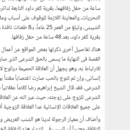
ساعة من حفل زفافهما، بقرية كفر داود التابعة لدائ
التحريات، والمعاينة اللازمة للوقوف على أسباب و
الشيبنى، وتبلغ من الع
بقرية كفر داود، بعد 48 ساعة من حفل زفافها.
هناك تفاصيل أخرى ذكرتها بعض المواقع عن أعمال 
القصة فى النهاية ما يسمى بالحق الشرعى الذى صار 
للارتباط به، وهو يجهل أن العلاقة الحميمة ديالوج
إنسانى، وإن لم تتوج بالحب صارت اغتصاباً مقنناً بو
الشرعى، فقد قال الشيخ إبراهيم رضا كلاماً عقلانياً 
الشرعى للزوج على زوجته، حيث عبر الله عن العلاقة 
على جميع العلاقات الإنسانية عدا العلاقة الزوجية 
وأضاف أن معيار الرجولة لدينا هو الشنب العريض وك
الثقافة، معتبراً أن السبب فى انتشار هذه الثقافة ا