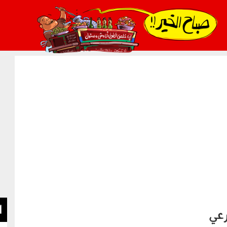
021_2.png
ا
رعي