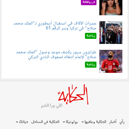
050802.jpg
فن وثقافة
عشرات الآلاف في استقبال أسطوري لـ"الملك محمد
صلاح" في تركيا وسر الرقم 61
050803.jpg
رياضة
طرابزون سبور يكشف موعد وصول "الملك محمد
صلاح" لإتمام انتقاله لصفوف النادي التركي
050801.jpg
رياضة
رأي
أخبار
الحكاية ومافيها
بولوتيكا
الحكاية في الساحل
حياتك