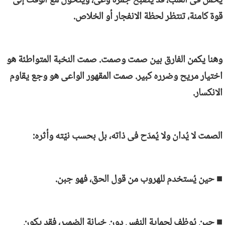
يُحمَل فى القلب، قد يصبح جمرة وعى، ويتحوّل مع الوقت إلى
قوة كامنة، تنتظر لحظة الانفجار أو الخلاص.
وهنا يكمن الفارق بين صمت وصمت. صمت النخبة المتواطئة هو
اختيار مريح وضرره كبير. صمت المقهور الواعى هو وجع يقاوم
الانكسار.
الصمت لا يُدان ولا يُمدَح فى ذاته، بل بحسب نيّته وأثره:
■ حين يُستخدم للهروب من قول الحق، فهو جبن.
■ حين يُوظف لحماية النفس دون خيانة الضمير، فقد يكون