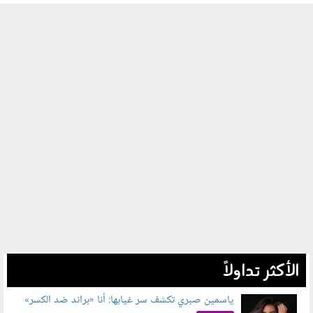
الأكثر تداولاً
ياسمين صبري تكشف سر غيابها: أنا «براند ضد الكسر»