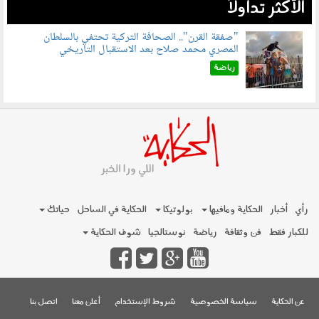
الأكثر تداولاً
"صفقة القرن".. الصحافة التركية تحتفي بالسلطان
المصري محمد صلاح بعد الاستقبال التاريخي
070801.jpg
رياضة
رأي
أخبار
الحكاية ومافيها
بولوتيكا
الحكاية في الساحل
حياتك
للكبار فقط
فن وثقافة
رياضة
نوستالجيا
شوف الحكاية
عن الحكاية
سياسة الخصوصية
شروط الإستخدام
أعلن معنا
اتصل بنا