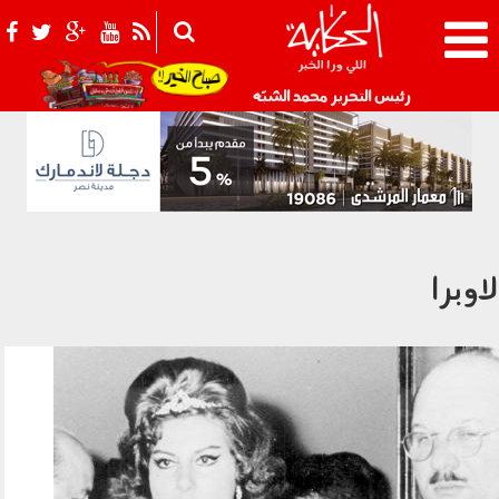
021_2.png
رئيس التحرير محمد الشبّه
لاوبرا
lzwj_lthlth_llmlk_frwq.jpg