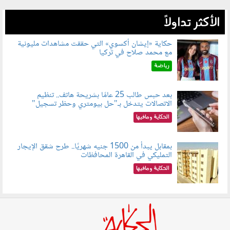
الأكثر تداولاً
حكاية «إيشان أكسوي» التي حققت مشاهدات مليونية
مع محمد صلاح في تركيا
080802.jpg
رياضة
بعد حبس طالب 25 عامًا بشريحة هاتف.. تنظيم
الاتصالات يتدخل بـ"حل بيومتري وحظر تسجيل"
080803.jpg
الحكاية ومافيها
بمقابل يبدأ من 1500 جنيه شهريًا.. طرح شقق الإيجار
التمليكي في القاهرة المحافظات
080801.jpg
الحكاية ومافيها