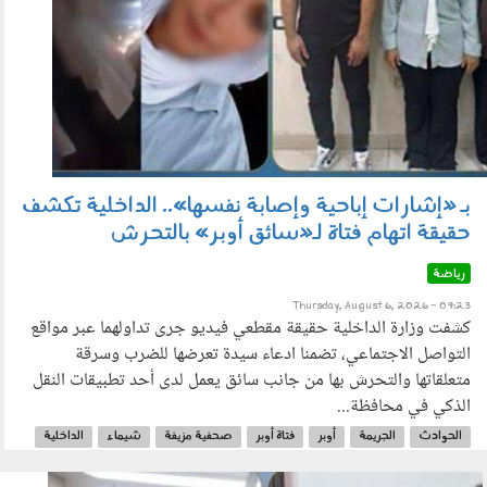
بـ «إشارات إباحية وإصابة نفسها».. الداخلية تكشف
حقيقة اتهام فتاة لـ«سائق أوبر» بالتحرش
رياضة
Thursday, August 6, 2026 - 09:23
كشفت وزارة الداخلية حقيقة مقطعي فيديو جرى تداولهما عبر مواقع
التواصل الاجتماعي، تضمنا ادعاء سيدة تعرضها للضرب وسرقة
متعلقاتها والتحرش بها من جانب سائق يعمل لدى أحد تطبيقات النقل
الذكي في محافظة...
الحوادث
الجريمة
أوبر
فتاة أوبر
صحفية مزيفة
شيماء
الداخلية
بيان الداخلية