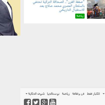
"صفقة القرن".. الصحافة التركية تحتفي
بالسلطان المصري محمد صلاح بعد
070801.jp
الاستقبال التاريخي
رياضة
للكبار فقط
فن وثقافة
رياضة
نوستالجيا
شوف الحكاية