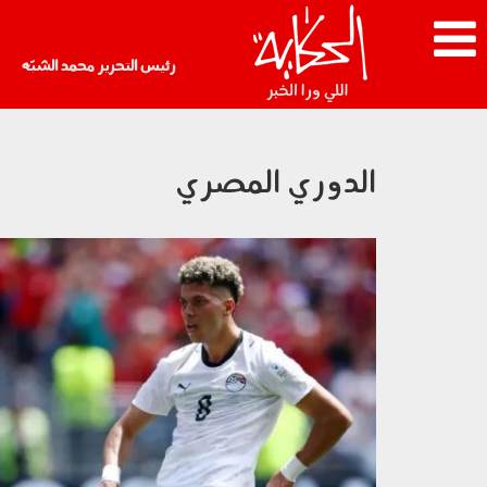
رئيس التحرير محمد الشبّه
الدوري المصري
270702.jpg