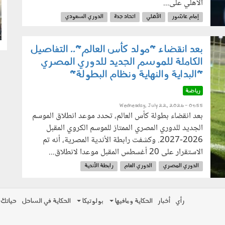
الأهلي على...
g
إمام عاشور
الأهلي
اتحاد جدة
الدوري السعودي
الدوري المصري
الاحتراف
بعد انقضاء "مولد كأس العالم".. التفاصيل
الكاملة للموسم الجديد للدوري المصري
"البداية والنهاية ونظام البطولة"
رياضة
Wednesday, July 22, 2026 - 04:55
بعد انقضاء بطولة كأس العالم، تحدد موعد انطلاق الموسم
الجديد للدوري المصري الممتاز للموسم الكروي المقبل
2026-2027. وكشفت رابطة الأندية المصرية، أنه تم
الاستقرار على 20 أغسطس المقبل موعدا لانطلاق...
الدوري المصري
الدوري العام
رابطة الأندية
موعد الدوري المصري
الأهلي
الزمالك
بيراميدز
رأي
أخبار
الحكاية ومافيها
بولوتيكا
الحكاية في الساحل
حياتك