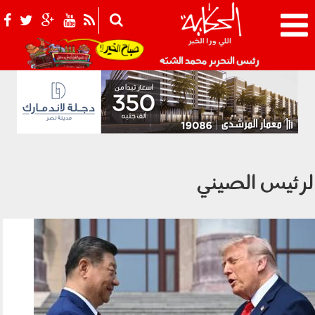
021_2.png
رئيس التحرير محمد الشبّه
لرئيس الصيني
160501.jpg