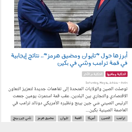
أبرزها حول "تايوان ومضيق هرمز".. نتائج إيجابية
في قمة ترامب وشي في بكين
الحكاية ومافيها
الحكاية م الآخر
Saturday, May 16, 2026 - 01:54
توصلت الصين والولايات المتحدة إلى تفاهمات جديدة لتعزيز التعاون
الاقتصادي والتجاري بين البلدين، عقب قمة استمرت يومين جمعت
الرئيس الصيني شي جين بينج ونظيره الأمريكي دونالد ترامب في
العاصمة الصينية بكين...
ترامب
الصين
أمريكا
القمة
تايوان
مضيق هرمز
شي جين بينج
الرئيس الصيني
الرئيس الأمريكي