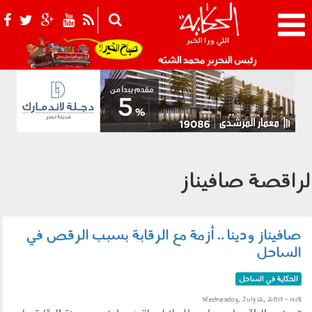
021_2.png
رئيس التحرير محمد الشبّه
لراقصة صافيناز
صافيناز ودينا .. أزمة مع الرقابة بسبب الرقص في
_640x480_c3aba5b52f11e0ad606283f8a85813901ffb807a6cb130cdfbc191b1e62b57bf.jpg
الساحل
الحكاية في الساحل
Wednesday, July 12, 2017 - 14:18