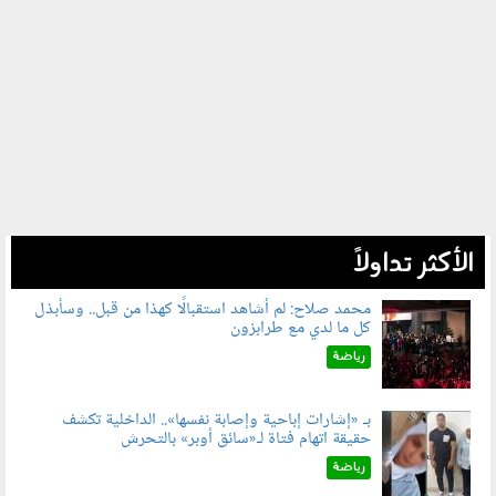
الأكثر تداولاً
محمد صلاح: لم أشاهد استقبالًا كهذا من قبل.. وسأبذل
كل ما لدي مع طرابزون
060802.jpg
رياضة
بـ «إشارات إباحية وإصابة نفسها».. الداخلية تكشف
حقيقة اتهام فتاة لـ«سائق أوبر» بالتحرش
060804.jpg
رياضة