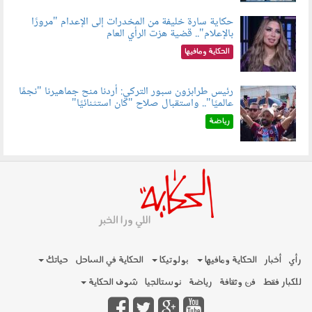
حكاية سارة خليفة من المخدرات إلى الإعدام "مرورًا
بالإعلام".. قضية هزت الرأي العام
060801.jpeg
الحكاية ومافيها
رئيس طرابزون سبور التركي: أردنا منح جماهيرنا "نجمًا
عالميًا".. واستقبال صلاح "كان استثنائيًا"
060803.jpg
رياضة
رأي
أخبار
الحكاية ومافيها
بولوتيكا
الحكاية في الساحل
حياتك
للكبار فقط
فن وثقافة
رياضة
نوستالجيا
شوف الحكاية