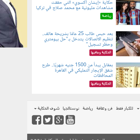
حكاية «إيشان أكسوي» التي حققت
مشاهدات مليونية مع محمد صلاح في تركيا
080802.jp
رياضة
بعد حبس طالب 25 عامًا بشريحة هاتف..
تنظيم الاتصالات يتدخل بـ"حل بيومتري
080803.jp
وحظر تسجيل"
الحكاية ومافيها
بمقابل يبدأ من 1500 جنيه شهريًا.. طرح
شقق الإيجار التمليكي في القاهرة
080801.jp
المحافظات
الحكاية ومافيها
للكبار فقط
فن وثقافة
رياضة
نوستالجيا
شوف الحكاية