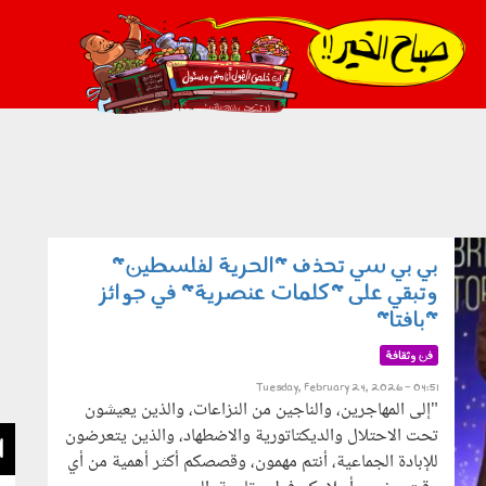
021_2.png
بي بي سي تحذف "الحرية لفلسطين"
وتبقي على "كلمات عنصرية" في جوائز
"بافتا"
فن وثقافة
Tuesday, February 24, 2026 - 04:51
"إلى المهاجرين، والناجين من النزاعات، والذين يعيشون
تحت الاحتلال والديكتاتورية والاضطهاد، والذين يتعرضون
ا
للإبادة الجماعية، أنتم مهمون، وقصصكم أكثر أهمية من أي