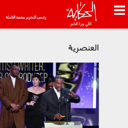
رئيس التحرير محمد الشبّه
العنصرية
240203.jpg