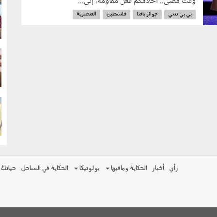
وقت مضى.. أحلامكم فعل مقاومة، إلى...
g
بي بي سي
جوائز بافتا
فلسطين
العنصرية
هيئة الإذاعة البريطانية
g
g
رأي
أخبار
الحكاية ومافيها
بولوتيكا
الحكاية في الساحل
حياتك