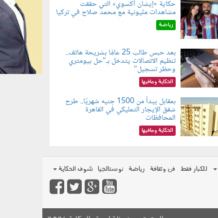
حكاية «إيشان أكسوي» التي حققت
مشاهدات مليونية مع محمد صلاح في تركيا
080802.jp
رياضة
بعد حبس طالب 25 عامًا بشريحة هاتف..
تنظيم الاتصالات يتدخل بـ"حل بيومتري
080803.jp
وحظر تسجيل"
الحكاية ومافيها
بمقابل يبدأ من 1500 جنيه شهريًا.. طرح
شقق الإيجار التمليكي في القاهرة
080801.jp
المحافظات
الحكاية ومافيها
للكبار فقط
فن وثقافة
رياضة
نوستالجيا
شوف الحكاية