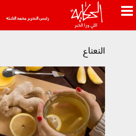
رئيس التحرير محمد الشبّه
النعناع
180303.jpg