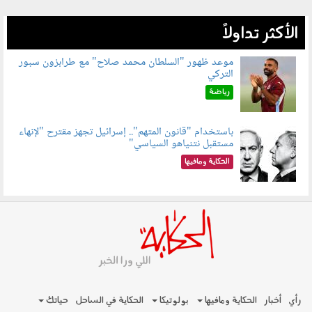
الأكثر تداولاً
موعد ظهور "السلطان محمد صلاح" مع طرابزون سبور
التركي
090802.jpg
رياضة
باستخدام "قانون المتهم".. إسرائيل تجهز مقترح "لإنهاء
مستقبل نتنياهو السياسي"
090801.jpg
الحكاية ومافيها
رأي
أخبار
الحكاية ومافيها
بولوتيكا
الحكاية في الساحل
حياتك