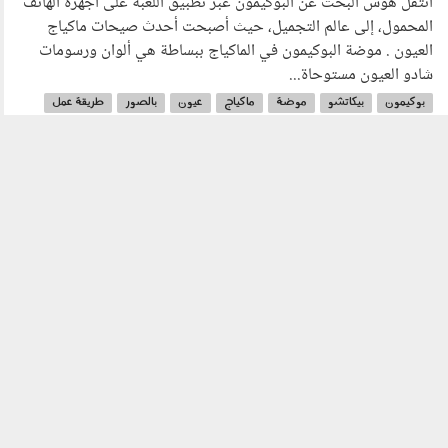
انتقل هوس البحث عن البوكيمون عبر تطبيق اللعبة على أجهزة الهاتف
المحمول، إلى عالم التجميل، حيث أصبحت أحدث صيحات ماكياج
العيون . موضة البوكيمون في الماكياج ببساطة هي ألوان ورسومات
شادو العيون مستوحاة...
بوكيمون
بيكاتشو
موضة
ماكياج
عيون
بالصور
طريقة عمل