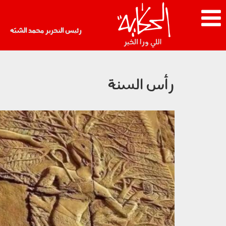
رئيس التحرير محمد الشبّه
رأس السنة
2912_006.jpg