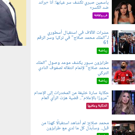
ياسمين صبري تكشف سر غيابها: أنا «براند
ضد الكسر»
050802.jp
فن وثقافة
medium_800_25_facts_
عشرات الآلاف في استقبال أسطوري
لـ"الملك محمد صلاح" في تركيا وسر الرقم
050803.jp
61
رياضة
طرابزون سبور يكشف موعد وصول "الملك
محمد صلاح" لإتمام انتقاله لصفوف النادي
050801.jp
التركي
رياضة
حكاية سارة خليفة من المخدرات إلى الإعدام
"مرورًا بالإعلام".. قضية هزت الرأي العام
060801.jpe
الحكاية ومافيها
محمد صلاح: لم أشاهد استقبالًا كهذا من
قبل.. وسأبذل كل ما لدي مع طرابزون
060802.jp