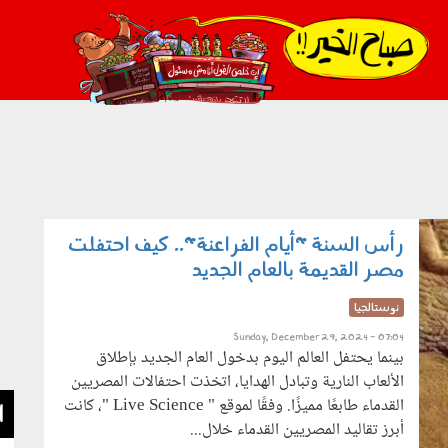
021_2.png
رأس السنة "أيام الفراعنة".. كيف احتفلت
مصر القديمة بالعام الجديد
نوستالجيا
Sunday, December 29, 2024 - 07:04
بينما يحتفل العالم اليوم بدخول العام الجديد بإطلاق
الألعاب النارية وتبادل الهدايا، اتخذت احتفالات المصريين
القدماء طابعًا مميزًا. وفقًا لموقع " Live Science "، كانت
ا
أبرز تقاليد المصريين القدماء خلال...