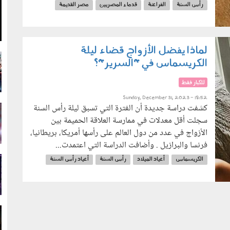
رأس السنة
الفراعنة
قدماء المصريين
مصر القديمة
g
لماذا يفضل الأزواج قضاء ليلة
about_first_time_sex_you_should_kno
الكريسماس في "السرير"؟
g
للكبار فقط
Sunday, December 31, 2023 - 18:52
كشفت دراسة جديدة أن الفترة التي تسبق ليلة رأس السنة
g
سجلت أقل معدلات في ممارسة العلاقة الحميمة بين
الأزواج في عدد من دول العالم على رأسها أمريكا، بريطانيا،
فرنسا والبرازيل . وأضافت الدراسة التي اعتمدت...
الكريسماس
أعياد الميلاد
رأس السنة
أعياد رأس السنة
g
عيد الميلاد المجيد
g