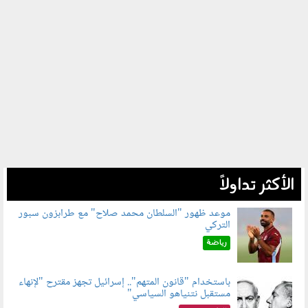
الأكثر تداولاً
موعد ظهور "السلطان محمد صلاح" مع طرابزون سبور
التركي
090802.jpg
رياضة
باستخدام "قانون المتهم".. إسرائيل تجهز مقترح "لإنهاء
مستقبل نتنياهو السياسي"
090801.jpg