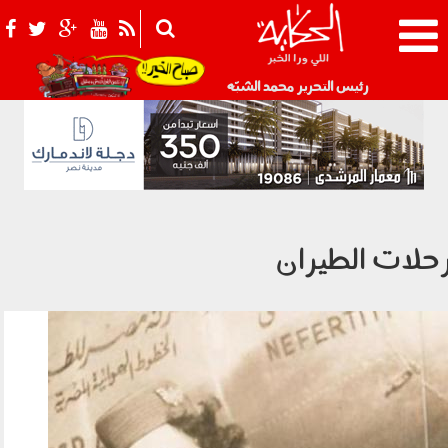
021_2.png
رئيس التحرير محمد الشبّه
حلات الطيران
0108004.jpg