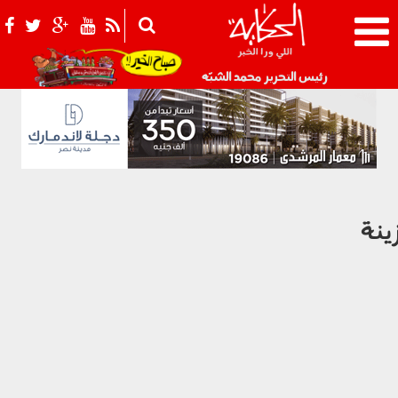
021_2.png
رئيس التحرير محمد الشبّه
ينة