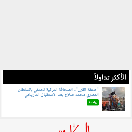
الأكثر تداولاً
"صفقة القرن".. الصحافة التركية تحتفي بالسلطان
المصري محمد صلاح بعد الاستقبال التاريخي
070801.jpg
رياضة