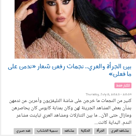
بين الجرأة والعري.. نجمات رفعن شعار «ندمن على
ما فعلن»
للكبار فقط
Thursday, July 13, 2023 - 20:39
كثير من النجمات ما خرجن على شاشة التليفزيون وأعربن عن ندمهن
بشأن بعض المشاهد الجريئة لهن وكان بمثابة كابوس كان يحاصرهن
ومازال حتى الآن.. ما بين التنازلات ومشاهد العري تباينت مشاعر
الندم. البداية كانت...
مشاهد العري
الجرأة
الحكاية
مشاهد
سمية الخشاب
هند صبري