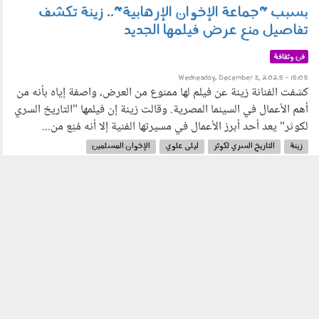
بسبب "جماعة الإخوان الإرهابية".. زينة تكشف
تفاصيل منع عرض فيلمها الجديد
فن وثقافة
Wednesday, December 3, 2025 - 15:05
كشفت الفنانة زينة عن فيلم لها ممنوع من العرض، واصفة إياه بأنه من
أهم الأعمال في السينما المصرية. وقالت زينة إن فيلمها "التاريخ السري
لكوثر" يعد أحد أبرز الأعمال في مسيرتها الفنية إلا أنه مُنِع من...
زينة
التاريخ السري لكوثر
ليلى علوي
الإخوان المسلمين
الإخوان الإرهابية
الملحد
فيلم الملحد