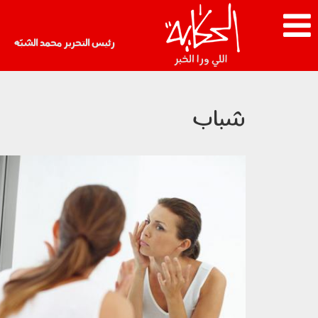
رئيس التحرير محمد الشبّه
شباب
mr-780x470.jpg