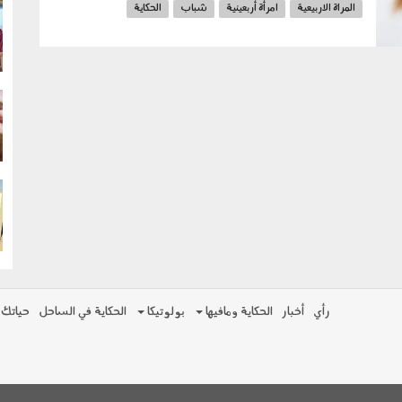
المراة الاربيعية
امرأة أربعينية
شباب
الحكاية
g
الأمور الحياتية،
g
g
رأي
أخبار
الحكاية ومافيها
بولوتيكا
الحكاية في الساحل
حياتك