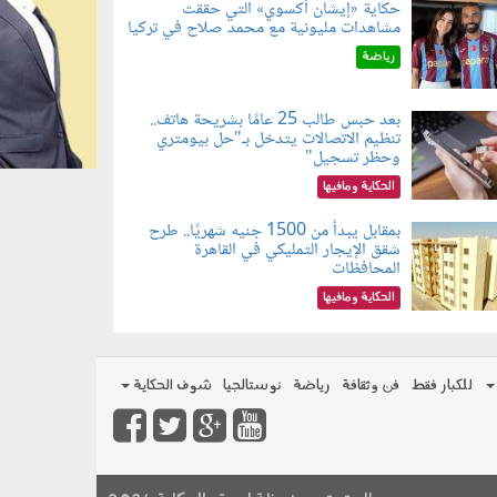
حكاية «إيشان أكسوي» التي حققت
مشاهدات مليونية مع محمد صلاح في تركيا
080802.jp
رياضة
بعد حبس طالب 25 عامًا بشريحة هاتف..
تنظيم الاتصالات يتدخل بـ"حل بيومتري
080803.jp
وحظر تسجيل"
الحكاية ومافيها
بمقابل يبدأ من 1500 جنيه شهريًا.. طرح
شقق الإيجار التمليكي في القاهرة
080801.jp
المحافظات
الحكاية ومافيها
للكبار فقط
فن وثقافة
رياضة
نوستالجيا
شوف الحكاية