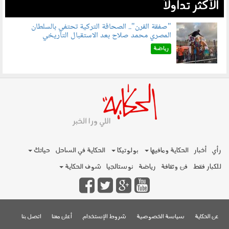
الأكثر تداولاً
"صفقة القرن".. الصحافة التركية تحتفي بالسلطان
المصري محمد صلاح بعد الاستقبال التاريخي
070801.jpg
رياضة
رأي
أخبار
الحكاية ومافيها
بولوتيكا
الحكاية في الساحل
حياتك
للكبار فقط
فن وثقافة
رياضة
نوستالجيا
شوف الحكاية
عن الحكاية
سياسة الخصوصية
شروط الإستخدام
أعلن معنا
اتصل بنا