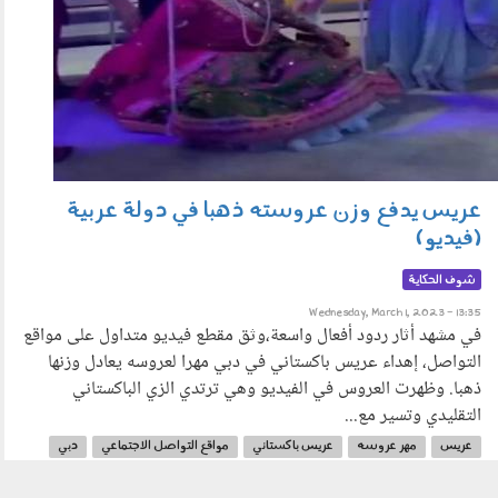
عريس يدفع وزن عروسته ذهبا في دولة عربية
(فيديو)
شوف الحكاية
Wednesday, March 1, 2023 - 13:35
في مشهد أثار ردود أفعال واسعة،وثق مقطع فيديو متداول على مواقع
التواصل، إهداء عريس باكستاني في دبي مهرا لعروسه يعادل وزنها
ذهبا. وظهرت العروس في الفيديو وهي ترتدي الزي الباكستاني
التقليدي وتسير مع...
عريس
مهر عروسه
عريس باكستاني
مواقع التواصل الاجتماعي
دبي
الحكاية