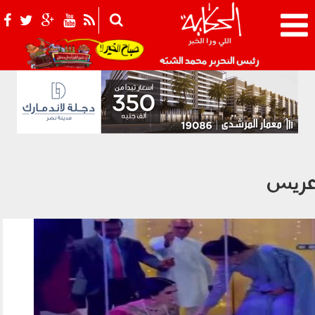
021_2.png
رئيس التحرير محمد الشبّه
ريس
147