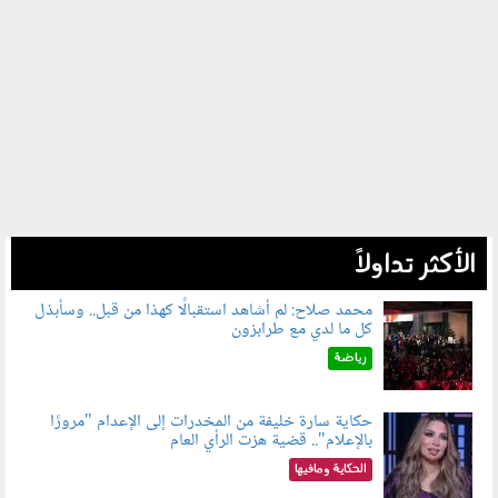
الأكثر تداولاً
محمد صلاح: لم أشاهد استقبالًا كهذا من قبل.. وسأبذل
كل ما لدي مع طرابزون
060802.jpg
رياضة
حكاية سارة خليفة من المخدرات إلى الإعدام "مرورًا
بالإعلام".. قضية هزت الرأي العام
060801.jpeg
الحكاية ومافيها