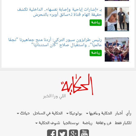
بـ «إشارات إباحية وإصابة نفسها».. الداخلية تكشف
حقيقة اتهام فتاة لـ«سائق أوبر» بالتحرش
060804.jpg
رياضة
رئيس طرابزون سبور التركي: أردنا منح جماهيرنا "نجمًا
عالميًا".. واستقبال صلاح "كان استثنائيًا"
060803.jpg
رياضة
رأي
أخبار
الحكاية ومافيها
بولوتيكا
الحكاية في الساحل
حياتك
للكبار فقط
فن وثقافة
رياضة
نوستالجيا
شوف الحكاية