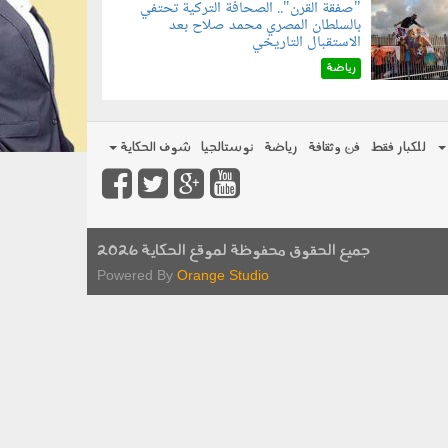
"صفقة القرن".. الصحافة التركية تحتفي
بالسلطان المصري محمد صلاح بعد
070801.jp
الاستقبال التاريخي
رياضة
للكبار فقط
فن وثقافة
رياضة
نوستالجيا
شوف الحكاية
جميع الحقوق محفوظة لموقع الحكاية 2026
Powered By
Orange Studio