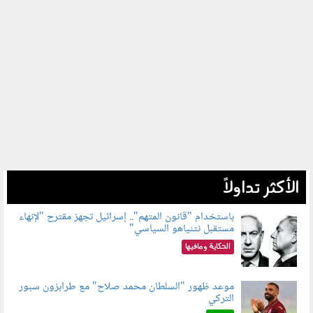
الأكثر تداولاً
باستخدام "قانون المتهم".. إسرائيل تجهز مقترح "لإنهاء
مستقبل نتنياهو السياسي"
090801.jpg
الحكاية ومافيها
موعد ظهور "السلطان محمد صلاح" مع طرابزون سبور
التركي
090802.jpg