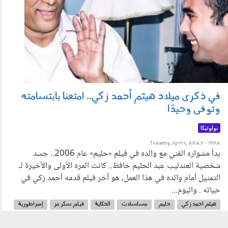
في ذكرى ميلاد هيثم أحمد زكي.. امتعنا بابتسامته
وتوفى وحيدًا
بولوتيكا
Tuesday, April 4, 2023 - 17:02
بدأ مشواره الفني مع والده في فيلم «حليم» عام 2006.. جسد
شخصية العندليب عبد الحليم حافظ.. كانت المره الأولى والأخيرة لـ
التمثيل أمام والده في هذا العمل، هو آخر فيلم قدمه أحمد زكي في
حياته . واليوم...
هيثم احمد زكي
حليم
مسلسلات
الحكاية
فيلم سكر مر
إمبراطورية