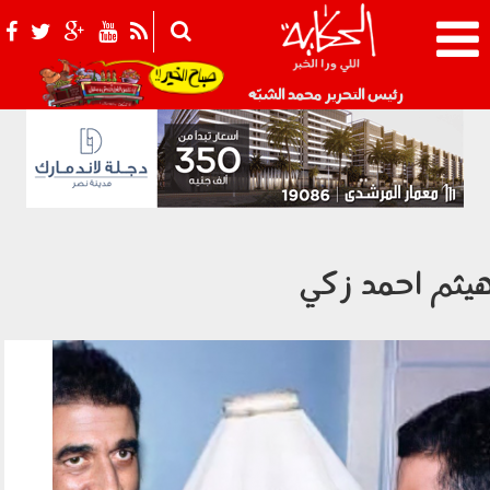
021_2.png
رئيس التحرير محمد الشبّه
يثم احمد زكي
elaosboa06193.png