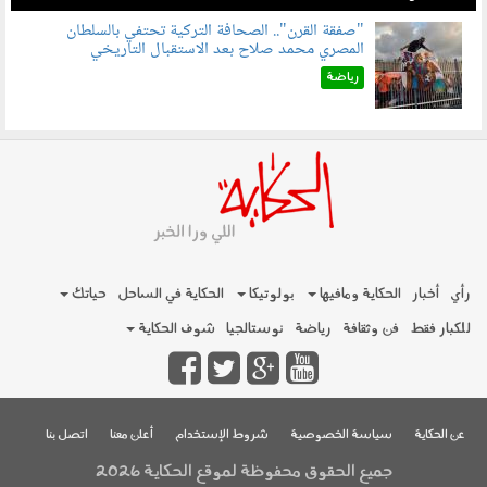
"صفقة القرن".. الصحافة التركية تحتفي بالسلطان
المصري محمد صلاح بعد الاستقبال التاريخي
070801.jpg
رياضة
رأي
أخبار
الحكاية ومافيها
بولوتيكا
الحكاية في الساحل
حياتك
للكبار فقط
فن وثقافة
رياضة
نوستالجيا
شوف الحكاية
عن الحكاية
سياسة الخصوصية
شروط الإستخدام
أعلن معنا
اتصل بنا
جميع الحقوق محفوظة لموقع الحكاية 2026