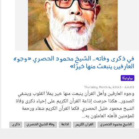
في ذكرى وفاته.. الشيخ محمود الحصري «وجوه
العارفين ينبعث منها خيرًا»
بولوتيكا
Thursday, March 16, 2023 - 22:05
وجوه العارفين وأهل القرآن ينبعث منها خير يملأ القلوب ويشفي
الصدور.. هكذا حرصت إذاعة القرآن الكريم على إحياء ذكرى وفاة
الشيخ محمود خليل الحصري. فكما القرآن الكريم شفاء ورحمة
للمؤمنين فأهله العاملون به...
الشيخ محمود الحصري
القران الكريم
اذاعة
وفاة الشيخ الحصري
ذكرى