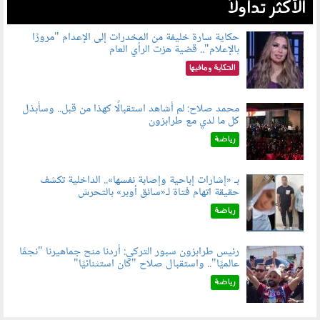
الأكثر تداولاً
حكاية سارة خليفة من المخدرات إلى الإعدام "مرورًا
بالإعلام".. قضية هزت الرأي العام
060801.jpeg
الحكاية ومافيها
محمد صلاح: لم أشاهد استقبالًا كهذا من قبل.. وسأبذل
كل ما لدي مع طرابزون
060802.jpg
رياضة
بـ «إشارات إباحية وإصابة نفسها».. الداخلية تكشف
حقيقة اتهام فتاة لـ«سائق أوبر» بالتحرش
060804.jpg
رياضة
رئيس طرابزون سبور التركي: أردنا منح جماهيرنا "نجمًا
عالميًا".. واستقبال صلاح "كان استثنائيًا"
060803.jpg
رياضة