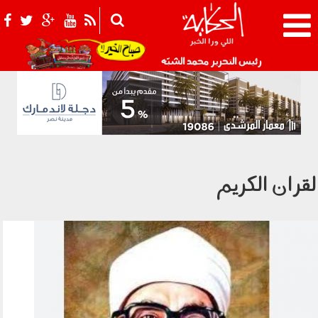
021_2.png
رئيس التحرير محمد الشبّه
لقران الكريم
34545454545.jpg