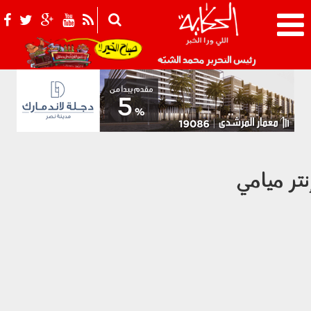
021_2.png
رئيس التحرير محمد الشبّه
نتر ميامي