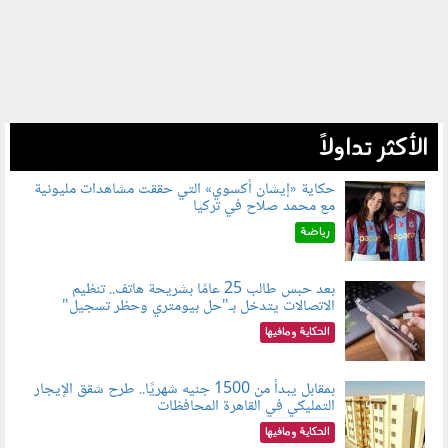
الأكثر تداولاً
حكاية «إيشان أكسوي» التي حققت مشاهدات مليونية
مع محمد صلاح في تركيا
080802.jpg
رياضة
بعد حبس طالب 25 عامًا بشريحة هاتف.. تنظيم
الاتصالات يتدخل بـ"حل بيومتري وحظر تسجيل"
080803.jpg
الحكاية ومافيها
بمقابل يبدأ من 1500 جنيه شهريًا.. طرح شقق الإيجار
التمليكي في القاهرة المحافظات
080801.jpg
الحكاية ومافيها