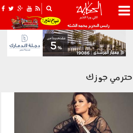
021_2.png
رئيس التحرير محمد الشبّه
حترمي جوزك
295.jpg