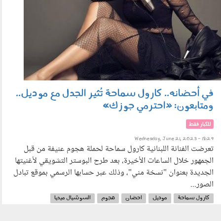
في أحضانه.. كارول سماحة تُثير الجدل مع موديل..
ومتابعون: «احترمي جوزك»
للكبار فقط
Wednesday, June 21, 2023 - 18:29
تعرضت الفنانة اللبنانية كارول سماحة لحملة هجوم عنيفة من قبل
الجمهور خلال الساعات الأخيرة، بعد طرح البوستر التشويقي لأغنيتها
الجديدة بعنوان "نسخة مني"، وذلك عبر حسابها الرسمي بموقع تبادل
الصور...
كارول سماحة
موديل
احضان
هجوم
السوشيال ميديا
احترمي جوزك