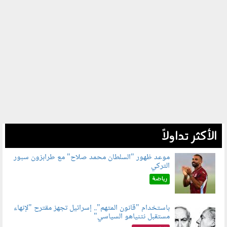
الأكثر تداولاً
موعد ظهور "السلطان محمد صلاح" مع طرابزون سبور
التركي
090802.jpg
رياضة
باستخدام "قانون المتهم".. إسرائيل تجهز مقترح "لإنهاء
مستقبل نتنياهو السياسي"
090801.jpg