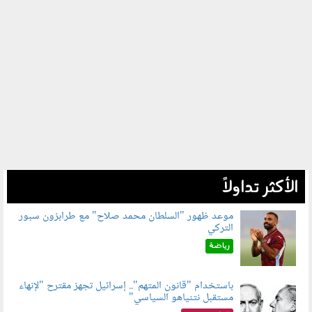
الأكثر تداولاً
موعد ظهور "السلطان محمد صلاح" مع طرابزون سبور
التركي
090802.jpg
رياضة
باستخدام "قانون المتهم".. إسرائيل تجهز مقترح "لإنهاء
مستقبل نتنياهو السياسي"
090801.jpg