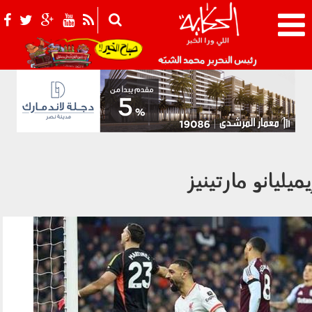
021_2.png
رئيس التحرير محمد الشبّه
يميليانو مارتينيز
060703.jpg