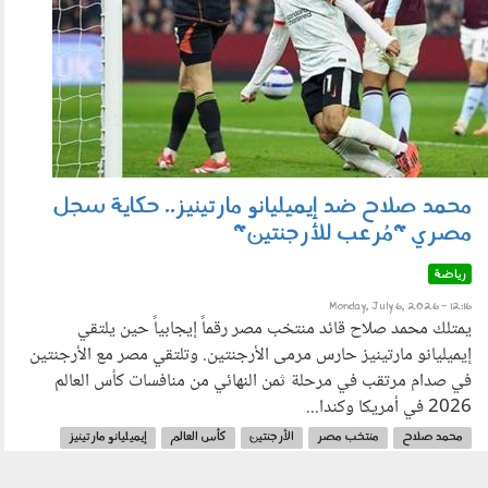
محمد صلاح ضد إيميليانو مارتينيز.. حكاية سجل
مصري "مُرعب للأرجنتين"
رياضة
Monday, July 6, 2026 - 12:16
يمتلك محمد صلاح قائد منتخب مصر رقماً إيجابياً حين يلتقي
إيميليانو مارتينيز حارس مرمى الأرجنتين. وتلتقي مصر مع الأرجنتين
في صدام مرتقب في مرحلة ثمن النهائي من منافسات كأس العالم
2026 في أمريكا وكندا...
محمد صلاح
منتخب مصر
الأرجنتين
كأس العالم
إيميليانو مارتينيز
نهائيات كأس العالم