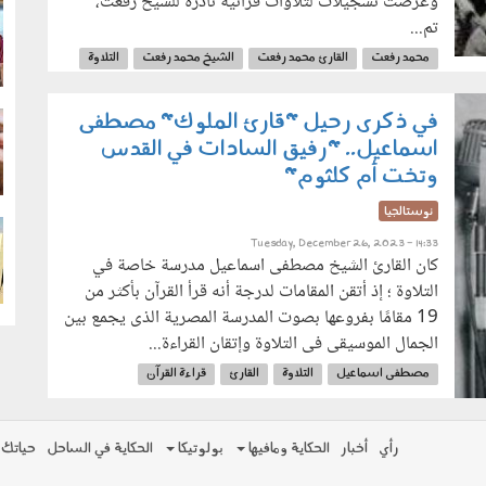
وعرضت تسجيلات لتلاوات قرآنية نادرة للشيخ رفعت،
تم...
g
محمد رفعت
القارئ محمد رفعت
الشيخ محمد رفعت
التلاوة
قراءة القرآن
في ذكرى رحيل "قارئ الملوك" مصطفى
g
اسماعيل.. "رفيق السادات في القدس
وتخت أم كلثوم"
نوستالجيا
Tuesday, December 26, 2023 - 14:33
g
كان القارئ الشيخ مصطفى اسماعيل مدرسة خاصة في
التلاوة ؛ إذ أتقن المقامات لدرجة أنه قرأ القرآن بأكثر من
19 مقامًا بفروعها بصوت المدرسة المصرية الذى يجمع بين
الجمال الموسيقى فى التلاوة وإتقان القراءة...
مصطفى اسماعيل
التلاوة
القارئ
قراءة القرآن
القرآن الكريم
قارئ الملوك
رأي
أخبار
الحكاية ومافيها
بولوتيكا
الحكاية في الساحل
حياتك