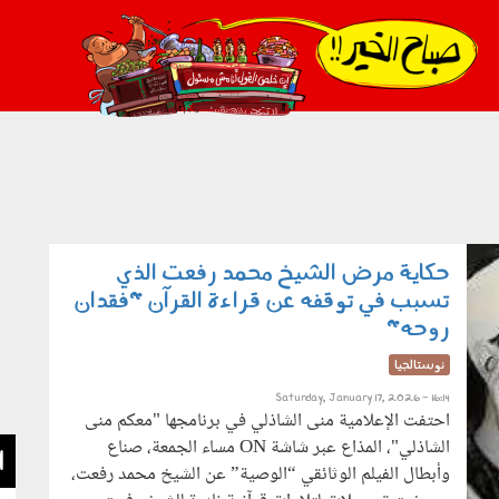
021_2.png
حكاية مرض الشيخ محمد رفعت الذي
تسبب في توقفه عن قراءة القرآن "فقدان
روحه"
نوستالجيا
Saturday, January 17, 2026 - 16:14
احتفت الإعلامية منى الشاذلي في برنامجها "معكم منى
الشاذلي"، المذاع عبر شاشة ON مساء الجمعة، صناع
ا
وأبطال الفيلم الوثائقي “الوصية” عن الشيخ محمد رفعت،