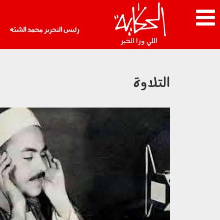
رئيس التحرير محمد الشبّه
التلاوة
170103.jpg