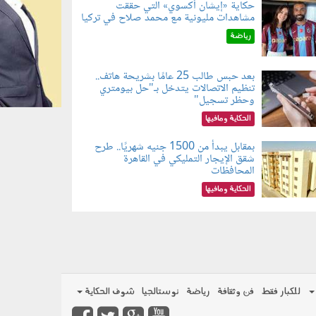
حكاية «إيشان أكسوي» التي حققت
مشاهدات مليونية مع محمد صلاح في تركيا
080802.jp
رياضة
بعد حبس طالب 25 عامًا بشريحة هاتف..
تنظيم الاتصالات يتدخل بـ"حل بيومتري
080803.jp
وحظر تسجيل"
الحكاية ومافيها
بمقابل يبدأ من 1500 جنيه شهريًا.. طرح
شقق الإيجار التمليكي في القاهرة
080801.jp
المحافظات
الحكاية ومافيها
للكبار فقط
فن وثقافة
رياضة
نوستالجيا
شوف الحكاية