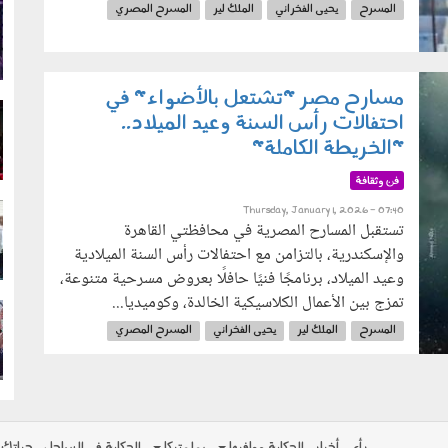
المسرح
يحيى الفخراني
الملك لير
المسرح المصري
g
وزارة الثقافة
عيد الأضحى
مسارح مصر "تشتعل بالأضواء" في
احتفالات رأس السنة وعيد الميلاد..
g
"الخريطة الكاملة"
فن وثقافة
Thursday, January 1, 2026 - 07:40
تستقبل المسارح المصرية في محافظتي القاهرة
g
والإسكندرية، بالتزامن مع احتفالات رأس السنة الميلادية
وعيد الميلاد، برنامجًا فنيًا حافلًا بعروض مسرحية متنوعة،
تمزج بين الأعمال الكلاسيكية الخالدة، وكوميديا...
g
المسرح
الملك لير
يحيى الفخراني
المسرح المصري
المسرح القومي
مسارح مصر
2026
رأي
أخبار
الحكاية ومافيها
بولوتيكا
الحكاية في الساحل
حياتك