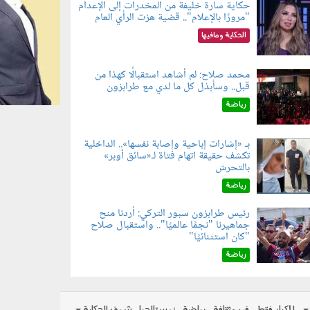
حكاية سارة خليفة من المخدرات إلى الإعدام
"مرورًا بالإعلام".. قضية هزت الرأي العام
060801.jpe
الحكاية ومافيها
محمد صلاح: لم أشاهد استقبالًا كهذا من
قبل.. وسأبذل كل ما لدي مع طرابزون
060802.jp
رياضة
بـ «إشارات إباحية وإصابة نفسها».. الداخلية
تكشف حقيقة اتهام فتاة لـ«سائق أوبر»
060804.jp
بالتحرش
رياضة
رئيس طرابزون سبور التركي: أردنا منح
جماهيرنا "نجمًا عالميًا".. واستقبال صلاح
060803.jp
"كان استثنائيًا"
رياضة
للكبار فقط
فن وثقافة
رياضة
نوستالجيا
شوف الحكاية