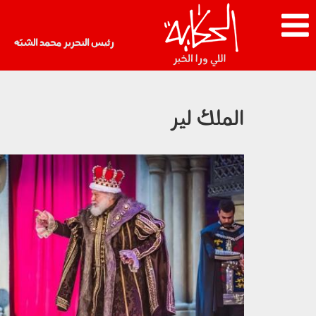
رئيس التحرير محمد الشبّه
الملك لير
220502.jpg