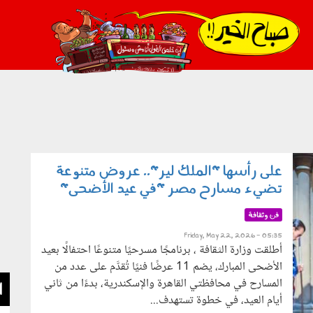
021_2.png
على رأسها "الملك لير".. عروض متنوعة
تضيء مسارح مصر "في عيد الأضحى"
فن وثقافة
Friday, May 22, 2026 - 05:35
أطلقت وزارة الثقافة ، برنامجًا مسرحيًا متنوعًا احتفالًا بعيد
الأضحى المبارك، يضم 11 عرضًا فنيًا تُقدَّم على عدد من
المسارح في محافظتي القاهرة والإسكندرية، بدءًا من ثاني
ا
أيام العيد، في خطوة تستهدف...