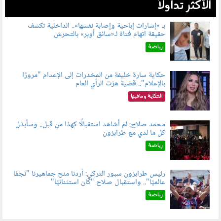
الأكثر تداولاً
بـ «إشارات إباحية وإصابة نفسها».. الداخلية تكشف
حقيقة اتهام فتاة لـ«سائق أوبر» بالتحرش
060804.jpg
رياضة
حكاية سارة خليفة من المخدرات إلى الإعدام "مرورًا
بالإعلام".. قضية هزت الرأي العام
060801.jpeg
الحكاية ومافيها
محمد صلاح: لم أشاهد استقبالًا كهذا من قبل.. وسأبذل
كل ما لدي مع طرابزون
060802.jpg
رياضة
رئيس طرابزون سبور التركي: أردنا منح جماهيرنا "نجمًا
عالميًا".. واستقبال صلاح "كان استثنائيًا"
060803.jpg
رياضة