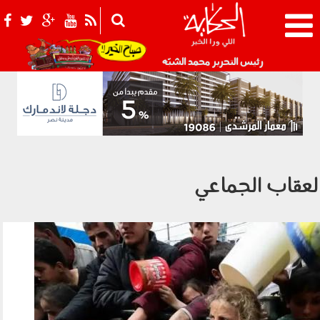
021_2.png
رئيس التحرير محمد الشبّه
لعقاب الجماعي
1103002.jpg