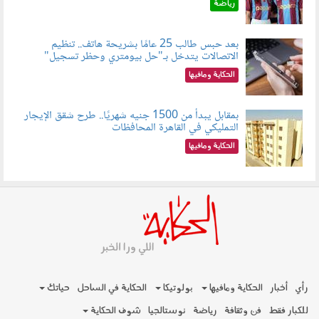
رياضة
بعد حبس طالب 25 عامًا بشريحة هاتف.. تنظيم
الاتصالات يتدخل بـ"حل بيومتري وحظر تسجيل"
080803.jpg
الحكاية ومافيها
بمقابل يبدأ من 1500 جنيه شهريًا.. طرح شقق الإيجار
التمليكي في القاهرة المحافظات
080801.jpg
الحكاية ومافيها
رأي
أخبار
الحكاية ومافيها
بولوتيكا
الحكاية في الساحل
حياتك
للكبار فقط
فن وثقافة
رياضة
نوستالجيا
شوف الحكاية