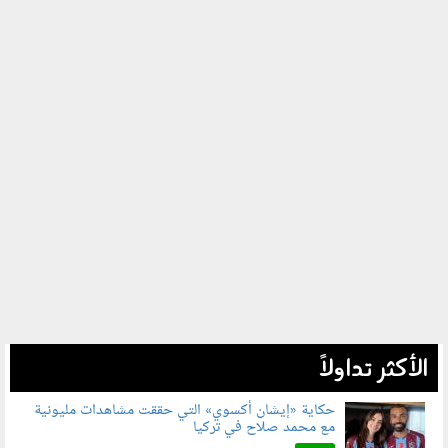
الأكثر تداولاً
حكاية «إيشان أكسوي» التي حققت مشاهدات مليونية
مع محمد صلاح في تركيا
080802.jpg