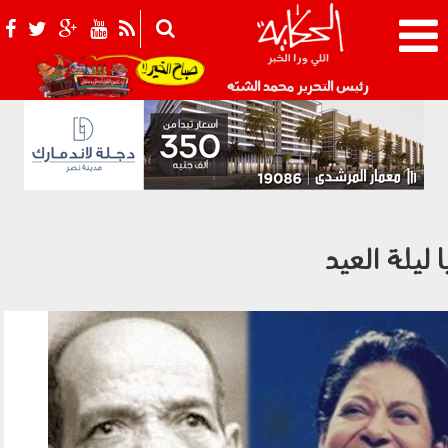
021_2.png
رئيس التحرير محمد الشبّه
ا ليلة العيد
om.jpg