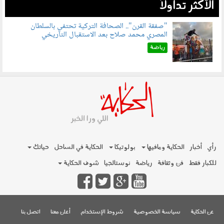
الأكثر تداولاً
"صفقة القرن".. الصحافة التركية تحتفي بالسلطان
المصري محمد صلاح بعد الاستقبال التاريخي
070801.jpg
رياضة
رأي
أخبار
الحكاية ومافيها
بولوتيكا
الحكاية في الساحل
حياتك
للكبار فقط
فن وثقافة
رياضة
نوستالجيا
شوف الحكاية
عن الحكاية
سياسة الخصوصية
شروط الإستخدام
أعلن معنا
اتصل بنا