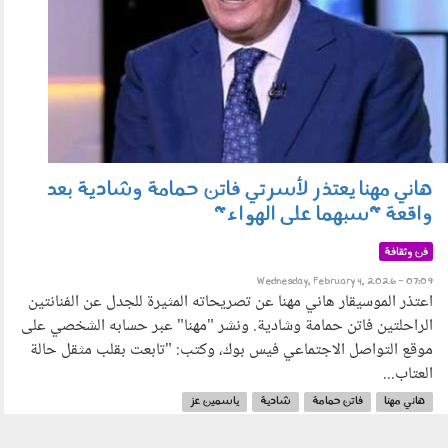
هاني مهنا يعتذر لأسرتي فاتن حمامة وشادية بعد
واقعة "سبهما على الهواء"
فن وثقافة
Wednesday, February 4, 2026 - 07:09
اعتذر الموسيقار هاني مهنا عن تصريحاته المثيرة للجدل عن الفنانتين
الراحلتين فاتن حمامة وشادية. ونشر "مهنا" عبر حسابه الشخصي على
موقع التواصل الاجتماعي فيس بوك، وكتب: "تابعت بقلب مثقل حالة
العتاب...
هاني مهنا
فاتن حمامة
شادية
ياسمين عز