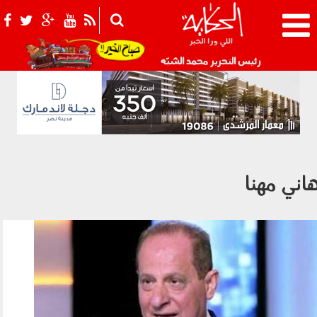
021_2.png
رئيس التحرير محمد الشبّه
اني مهنا
040207.jpg