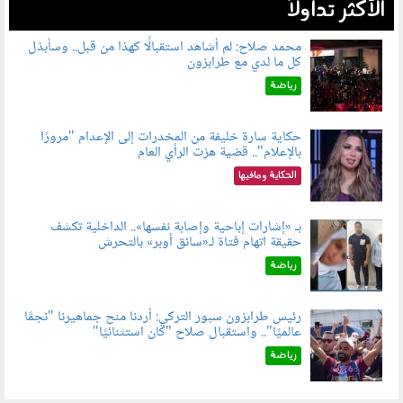
الأكثر تداولاً
محمد صلاح: لم أشاهد استقبالًا كهذا من قبل.. وسأبذل
كل ما لدي مع طرابزون
060802.jpg
رياضة
حكاية سارة خليفة من المخدرات إلى الإعدام "مرورًا
بالإعلام".. قضية هزت الرأي العام
060801.jpeg
الحكاية ومافيها
بـ «إشارات إباحية وإصابة نفسها».. الداخلية تكشف
حقيقة اتهام فتاة لـ«سائق أوبر» بالتحرش
060804.jpg
رياضة
رئيس طرابزون سبور التركي: أردنا منح جماهيرنا "نجمًا
عالميًا".. واستقبال صلاح "كان استثنائيًا"
060803.jpg
رياضة