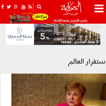
021_2.png
رئيس التحرير محمد الشبّه
ستقرار العالم
130403.jpg