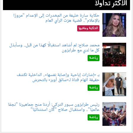
الأكثر تداولاً
حكاية سارة خليفة من المخدرات إلى الإعدام "مرورًا
بالإعلام".. قضية هزت الرأي العام
060801.jpeg
الحكاية ومافيها
محمد صلاح: لم أشاهد استقبالًا كهذا من قبل.. وسأبذل
كل ما لدي مع طرابزون
060802.jpg
رياضة
بـ «إشارات إباحية وإصابة نفسها».. الداخلية تكشف
حقيقة اتهام فتاة لـ«سائق أوبر» بالتحرش
060804.jpg
رياضة
رئيس طرابزون سبور التركي: أردنا منح جماهيرنا "نجمًا
عالميًا".. واستقبال صلاح "كان استثنائيًا"
060803.jpg
رياضة