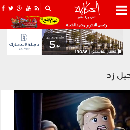
021_2.png
رئيس التحرير محمد الشبّه
يل زد
150401.jpg