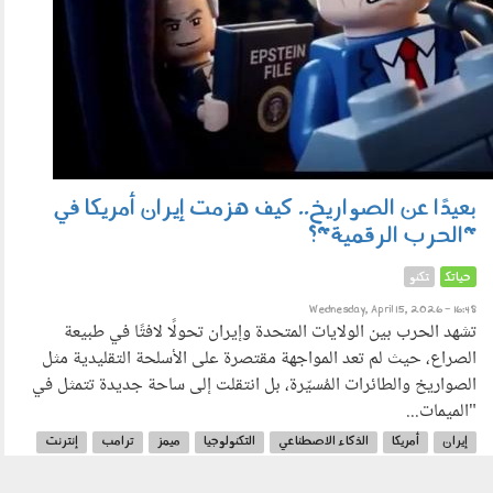
بعيدًا عن الصواريخ.. كيف هزمت إيران أمريكا في
"الحرب الرقمية"؟
حياتك
تكنو
Wednesday, April 15, 2026 - 16:48
تشهد الحرب بين الولايات المتحدة وإيران تحولًا لافتًا في طبيعة
الصراع، حيث لم تعد المواجهة مقتصرة على الأسلحة التقليدية مثل
الصواريخ والطائرات المُسيّرة، بل انتقلت إلى ساحة جديدة تتمثل في
"الميمات...
إيران
أمريكا
الذكاء الاصطناعي
التكنولوجيا
ميمز
ترامب
إنترنت
جيل زد