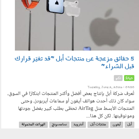
5 حقائق مزعجة عن منتجات أبل "قد تغيّر قرارك
قبل الشراء"
حياتك
تكنو
Tuesday, June 2, 2026 - 09:50
تُعرف شركة أبل بإنتاج بعض أفضل وأكثر المنتجات ابتكارًا في السوق،
سواء كان ذلك أحدث هواتف آيفون أو سماعات آيربودز، وحتى
المنتجات الأبسط مثل AirTag تحظى بطلب كبير بفضل جودتها
وموثوقيتها. لكن كل هذا...
أبل
آيفون
منتجات آبل
أندرويد
سامسونج
الهواتف المحمولة
الاتصالات