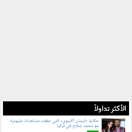
الأكثر تداولاً
حكاية «إيشان أكسوي» التي حققت مشاهدات مليونية
مع محمد صلاح في تركيا
080802.jpg