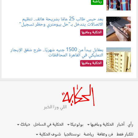
رياضة
بعد حبس طالب 25 عامًا بشريحة هاتف.. تنظيم
الاتصالات يتدخل بـ"حل بيومتري وحظر تسجيل"
080803.jpg
الحكاية ومافيها
بمقابل يبدأ من 1500 جنيه شهريًا.. طرح شقق الإيجار
التمليكي في القاهرة المحافظات
080801.jpg
الحكاية ومافيها
رأي
أخبار
الحكاية ومافيها
بولوتيكا
الحكاية في الساحل
حياتك
للكبار فقط
فن وثقافة
رياضة
نوستالجيا
شوف الحكاية