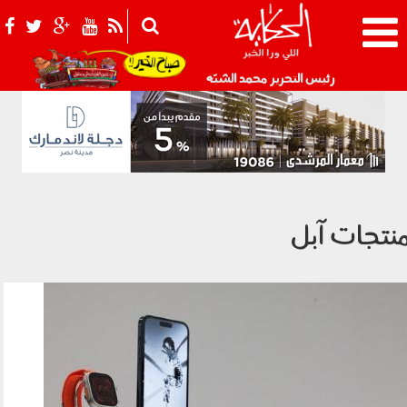
021_2.png
رئيس التحرير محمد الشبّه
نتجات آبل
020604.jpg