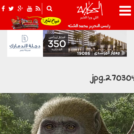
021_2.png
رئيس التحرير محمد الشبّه
270304.jp