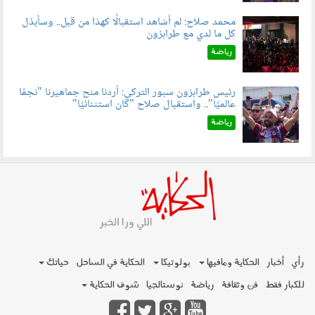
محمد صلاح: لم أشاهد استقبالًا كهذا من قبل.. وسأبذل
كل ما لدي مع طرابزون
060802.jpg
رياضة
رئيس طرابزون سبور التركي: أردنا منح جماهيرنا "نجمًا
عالميًا".. واستقبال صلاح "كان استثنائيًا"
060803.jpg
رياضة
رأي
أخبار
الحكاية ومافيها
بولوتيكا
الحكاية في الساحل
حياتك
للكبار فقط
فن وثقافة
رياضة
نوستالجيا
شوف الحكاية