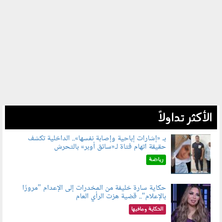
الأكثر تداولاً
بـ «إشارات إباحية وإصابة نفسها».. الداخلية تكشف
حقيقة اتهام فتاة لـ«سائق أوبر» بالتحرش
060804.jpg
رياضة
حكاية سارة خليفة من المخدرات إلى الإعدام "مرورًا
بالإعلام".. قضية هزت الرأي العام
060801.jpeg
الحكاية ومافيها