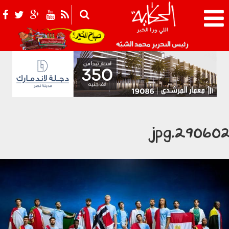
021_2.png
رئيس التحرير محمد الشبّه
290602.jp