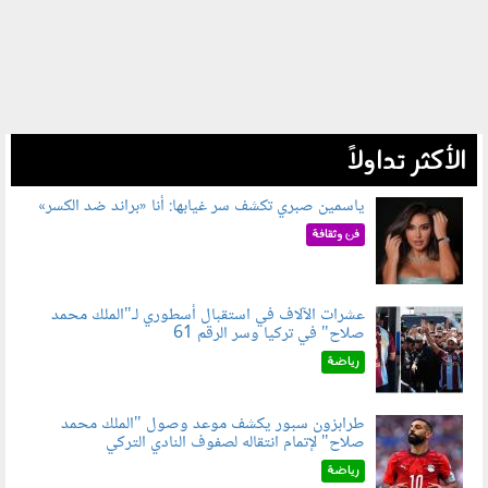
الأكثر تداولاً
ياسمين صبري تكشف سر غيابها: أنا «براند ضد الكسر»
050802.jpg
فن وثقافة
عشرات الآلاف في استقبال أسطوري لـ"الملك محمد
صلاح" في تركيا وسر الرقم 61
050803.jpg
رياضة
طرابزون سبور يكشف موعد وصول "الملك محمد
صلاح" لإتمام انتقاله لصفوف النادي التركي
050801.jpg
رياضة