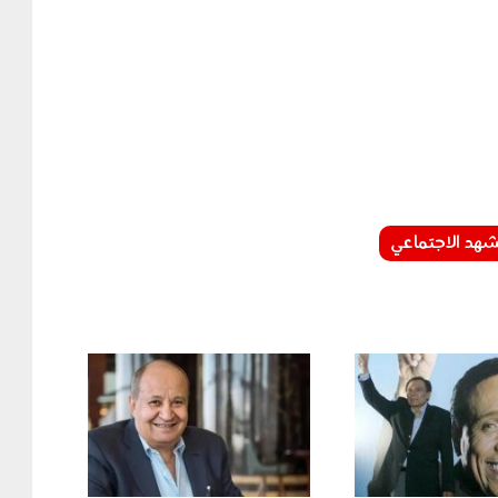
شهد الاجتماعي
030104.jpg