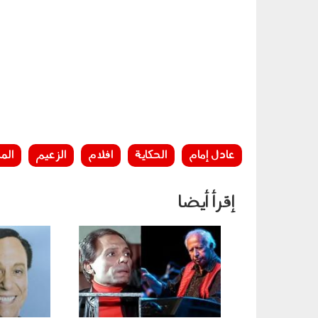
عادل إمام
الحكاية
افلام
الزعيم
الم
إقرأ أيضا
170501.jpg
220703.jpg