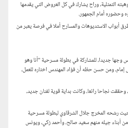
ته التمثلية، وراح يشارك في كل العروض التي يقدمها
ه وحضوره أمام الجمهور
.
طرق أبواب الاستديوهات والمسارح أملا في فرصة يعبر من
س وجها جديدا، للمشاركة في بطولة مسرحية "أنا وهو
ان من بينهم عادل إمام، ومن حسن حظه أن فؤاد المهندس اختاره للعمل،
دمت مسرحية "أنا وهو وهي" للجمهور عام 1964، وحققت نجاحا رائعا، وكانت بداية قوية لفنان جديد،
ل إمام، حيث رشحه المخرج جلال الشرقاوي لبطولة مسرحية
ن أبناء جيله منهم سعيد صالح، وأحمد زكي، ويونس