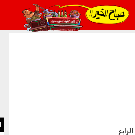
021_2.png
ا
لرابع