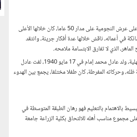
يمتلك الرجل موهبة ثلاثية الأبعاد، ويكفي أنه تربع على عرش النجومية على مدار 50 عاما، كان خلالها الأعلى
ئكة في أعماله، ناقش خلالها عدة أفكار جريئة، وانتقد
لماهر، الذي لا تفارق الابتسامة ملامحه
.
في قرية شها، التابعة لمركز المنصورة بمحافظة الدقهلية، ولد عادل محمد إمام في 17 مايو 1940، لفت عادل
 ظله، وحركاته المفرطة، كان طفلا مختلفا، يجمع بين الهدوء
سيط بالاهتمام بالتعليم فهو رهان الطبقة المتوسطة في
لى مجموع مناسب أهله للالتحاق بكلية الزراعة جامعة