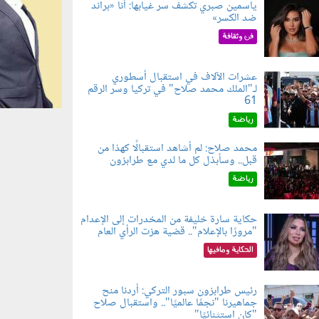
ياسمين صبري تكشف سر غيابها: أنا «براند
ضد الكسر»
050802.jp
فن وثقافة
عشرات الآلاف في استقبال أسطوري
لـ"الملك محمد صلاح" في تركيا وسر الرقم
050803.jp
61
رياضة
محمد صلاح: لم أشاهد استقبالًا كهذا من
قبل.. وسأبذل كل ما لدي مع طرابزون
060802.jp
رياضة
حكاية سارة خليفة من المخدرات إلى الإعدام
"مرورًا بالإعلام".. قضية هزت الرأي العام
060801.jpe
الحكاية ومافيها
رئيس طرابزون سبور التركي: أردنا منح
جماهيرنا "نجمًا عالميًا".. واستقبال صلاح
060803.jp
"كان استثنائيًا"