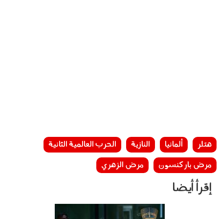
هتلر
ألمانيا
النازية
الحرب العالمية الثانية
مرض باركنسون
مرض الزهري
إقرأ أيضا
051106.jpg