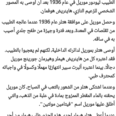
الطبيب تيودور موريل في عام 1936 بعد أن أوصى به المصور
الشخصي للزعيم النازي، هاينريش هوفمان.
وحصل موريل على موافقة هتلر عام 1936 عندما عالجه الطبيب
من تقلصات في المعدة، وبعد فترة وجيزة من طفح جلدي أصيب
به في ساقه.
أوصى هتلر بموريل لدائرته الداخلية، لكنهم لم يعجبوا بالطبيب.
فقد اعتبره كل من هاينريش هيملر وهيرمان جورينج موريل
دجالًا، بينما اعتبره ألبرت سبير انتهازيًا مهملًا وكسولًا في واجباته
كمحترف طبي.
وعندما اشتكى هتلر من الشعور بالتعب في الصباح، كان موريل
يحقنه بالماء المقطر الممزوج بمادة في علبة من الذهب، والتي
أطلق عليها موريل اسم "فيتامين مولتين".
عندما أعطى هتلر هيملر إحدى هذه الحزم، طلب هيملر من أحد