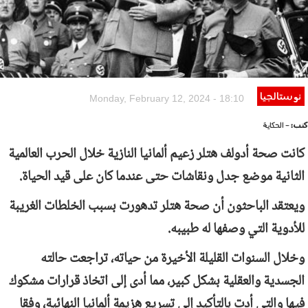
نوستالجيا
Monday, February 12, 2024 - 18:10
كتب:
- الحكاية
كانت صحة أدولف هتلر زعيم ألمانيا النازية خلال الحرب العالمية
الثانية موضع جدل ونقاشات حتى عندما كان على قيد الحياة.
ويعتقد الباحثون أن صحة هتلر تدهورت بسبب الخلطات الغريبة
للأدوية التي وصفها له طبيبه.
وخلال السنوات القليلة الأخيرة من حياته، تراجعت حالته
الجسدية والعقلية بشكل كبير، مما أدى إلى اتخاذ قرارات مشكوك
فيها والتي أدت بالتأكيد إلى تسريع هزيمة ألمانيا النهائية، وفقا