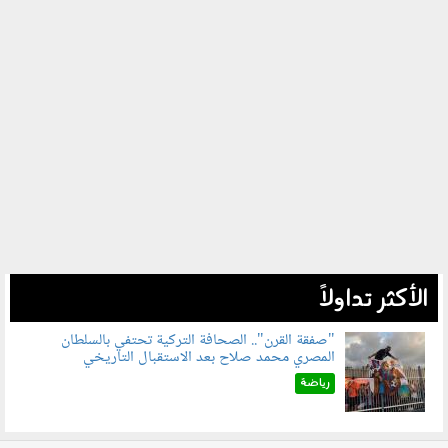
الأكثر تداولاً
"صفقة القرن".. الصحافة التركية تحتفي بالسلطان
المصري محمد صلاح بعد الاستقبال التاريخي
070801.jpg
رياضة