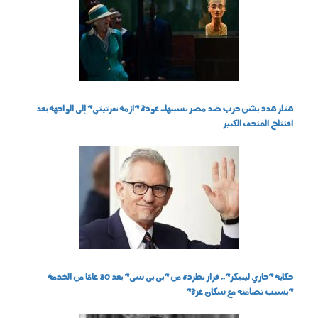
هتلر هدد بشن حرب ضد مصر بسببها.. عودة "أزمة نفرتيتي" إلى الواجهة بعد
افتتاح المتحف الكبير
1905008.jpg
حكاية "جاري لينيكر".. قرار بطرده من "بي بي سي" بعد 30 عامًا من الخدمة
"بسبب تضامنه مع سكان غزة"