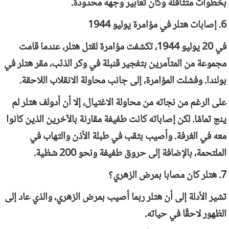
بخطوات متثاقلة وكان تعابير وجهه محدودة.
6. إصابات هتلر في مؤامرة يوليو 1944
في 20 يوليو 1944، تكشفت مؤامرة لقتل هتلر، عندما قامت
مجموعة من المتآمرين بتفجير قنبلة في وكر الذئب، مقر هتلر في
بولندا. وفشلت المؤامرة، إلى جانب محاولة الانقلاب اللاحقة.
على الرغم من نجاته من محاولة الاغتيال، إلا أن أدولف هتلر لم
ينج تمامًا. لكن إصاباته كانت طفيفة مقارنة بالآخرين الذين كانوا
معه في الغرفة. وأصيب بثقب في طبلة الأذن والتهاب في
الملتحمة، بالإضافة إلى حروق طفيفة ونحو 200 شظية.
7. هتلر كان مصابا بمرض الزهري؟
تشير الأدلة إلى أن هتلر ربما أصيب بمرض الزهري، والذي عاد إلى
الظهور لاحقًا في حياته.