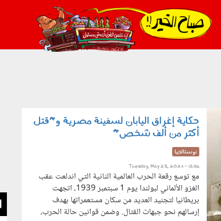
021_2.png
حكاية إغراق اليابان لسفينة مصرية و"قتل
أكثر من ألف شخص"
نوستالجيا
Tuesday, May 28, 2024 - 13:36
مع توسع رقعة الحرب العالمية الثانية التي اندلعت عقب
الغزو الألماني لبولندا يوم 1 سبتمبر 1939، اتجهت
بريطانيا لتجنيد العديد من سكان مستعمراتها بهدف
ا
إرسالهم نحو جبهات القتال. وضمن قوانين حالة الحرب،