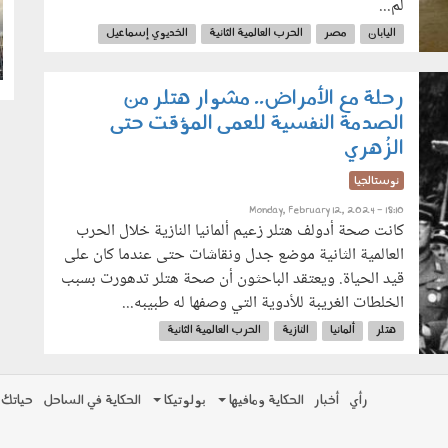
لم...
g
اليابان
مصر
الحرب العالمية الثانية
الخديوي إسماعيل
رحلة مع الأمراض.. مشوار هتلر من
الصدمة النفسية للعمى المؤقت حتى
الزُهري
نوستالجيا
Monday, February 12, 2024 - 18:10
كانت صحة أدولف هتلر زعيم ألمانيا النازية خلال الحرب
العالمية الثانية موضع جدل ونقاشات حتى عندما كان على
قيد الحياة. ويعتقد الباحثون أن صحة هتلر تدهورت بسبب
الخلطات الغريبة للأدوية التي وصفها له طبيبه...
هتلر
ألمانيا
النازية
الحرب العالمية الثانية
مرض باركنسون
مرض الزهري
رأي
أخبار
الحكاية ومافيها
بولوتيكا
الحكاية في الساحل
حياتك