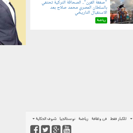
"صفقة القرن".. الصحافة التركية تحتفي
بالسلطان المصري محمد صلاح بعد
070801.jp
الاستقبال التاريخي
رياضة
للكبار فقط
فن وثقافة
رياضة
نوستالجيا
شوف الحكاية