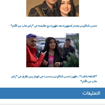
حسن شاكوش يعتذر لجمهوره بعد ظهوره مع طليقته في "رامز جاب من الآخر"
0604_002.jpg
"الحلقة باظت".. ظهور حسن شاكوش يتسبب في انهيار ريم طارق في "رامز
جاب من الآخر"
التعليقات