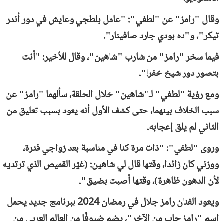
وقال "رامز" عن "لطفي": "عامل بلطجي وعايش في دور أندر
تيكر"، و"ده بودي جارد صافينار".
فيما سخر "رامز" من شارب "شاهين"، وقال للأخير: "أنت
بتصور دور شيخ خفر!".
ومع رؤية "لطفي" لـ"شاهين" خلال الحلقة، سألهما "رامز" عن
سبب الخلاف بينهما، حتى كشف الأول أنه يعود بسبب تعليق من
الثاني لم يلق إعجابه.
وروى "لطفي": "ذات مرة كنا في مناسبة بعد زواجي فترة،
ووزني كان زائدا، وقتها قال لي شاهين: (غيّر القميص الذي ترتديه
لأن الدهون ظاهرة)، وقتها أصبت بضيق".
ويعود الفنان رامز جلال في رمضان 2024 ببرنامج جديد يحمل
اسم "رامز جاب من الآخر"، يضم ضيوفًا من العالم العربي من