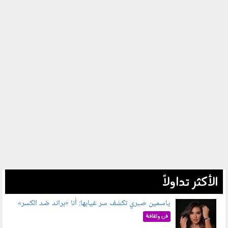
الأكثر تداولاً
ياسمين صبري تكشف سر غيابها: أنا «براند ضد الكسر»
050802.jpg
فن وثقافة