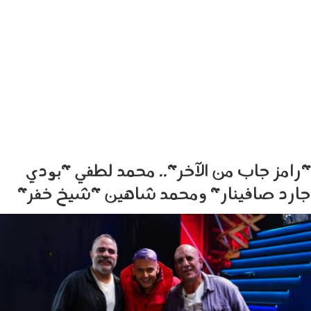
"رامز جاب من الآخر".. محمد لطفي "بودي
جارد صافينار" ومحمد شاهين "شيخ خفر"
1403010.jpg