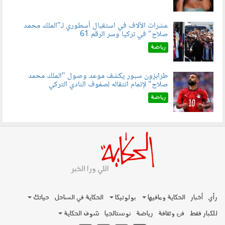
عشرات الآلاف في استقبال أسطوري لـ"الملك محمد
صلاح" في تركيا وسر الرقم 61
050803.jpg
رياضة
طرابزون سبور يكشف موعد وصول "الملك محمد
صلاح" لإتمام انتقاله لصفوف النادي التركي
050801.jpg
رياضة
رأي
أخبار
الحكاية ومافيها
بولوتيكا
الحكاية في الساحل
حياتك
للكبار فقط
فن وثقافة
رياضة
نوستالجيا
شوف الحكاية