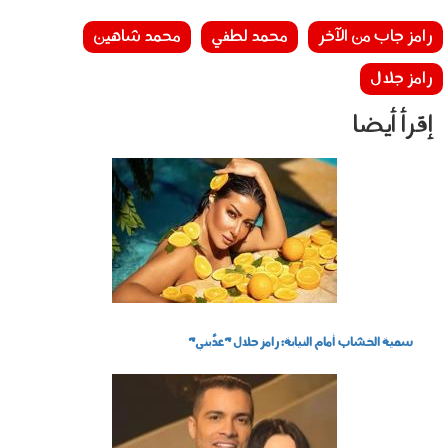
رامز جاب من الآخر
محمد لطفي
محمد شاهين
رامز جلال
إقرأ أيضا
1605_008.jpg
سمية الخشاب أمام النيابة: رامز جلال "عذَّبني"
0704_001b.jpg