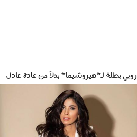
روبي بطلة لـ"هيروشيما" بدلاً من غادة عادل
2105_011.jpg