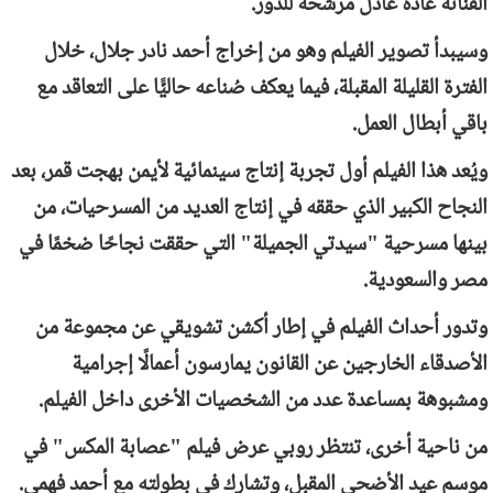
الفنانة غادة عادل مرشحة للدور.
وسيبدأ تصوير الفيلم وهو من إخراج أحمد نادر جلال، خلال
الفترة القليلة المقبلة، فيما يعكف صُناعه حاليًّا على التعاقد مع
باقي أبطال العمل.
ويُعد هذا الفيلم أول تجربة إنتاج سينمائية لأيمن بهجت قمر، بعد
النجاح الكبير الذي حققه في إنتاج العديد من المسرحيات، من
بينها مسرحية "سيدتي الجميلة" التي حققت نجاحًا ضخمًا في
مصر والسعودية.
وتدور أحداث الفيلم في إطار أكشن تشويقي عن مجموعة من
الأصدقاء الخارجين عن القانون يمارسون أعمالًا إجرامية
ومشبوهة بمساعدة عدد من الشخصيات الأخرى داخل الفيلم.
من ناحية أخرى، تنتظر روبي عرض فيلم "عصابة المكس" في
موسم عيد الأضحى المقبل، وتشارك في بطولته مع أحمد فهمي.