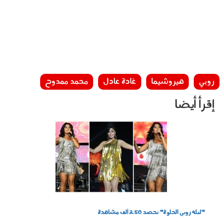
روبي
هيروشيما
غادة عادل
محمد ممدوح
إقرأ أيضا
1205_011.jpg
"ليلة روبي الحلوة" تحصد 250 ألف مشاهدة