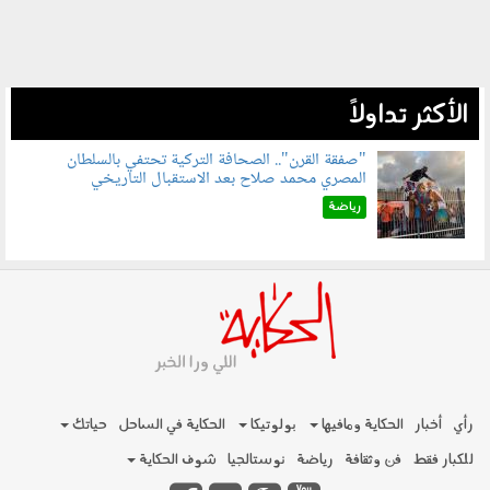
الأكثر تداولاً
"صفقة القرن".. الصحافة التركية تحتفي بالسلطان
المصري محمد صلاح بعد الاستقبال التاريخي
070801.jpg
رياضة
رأي
أخبار
الحكاية ومافيها
بولوتيكا
الحكاية في الساحل
حياتك
للكبار فقط
فن وثقافة
رياضة
نوستالجيا
شوف الحكاية