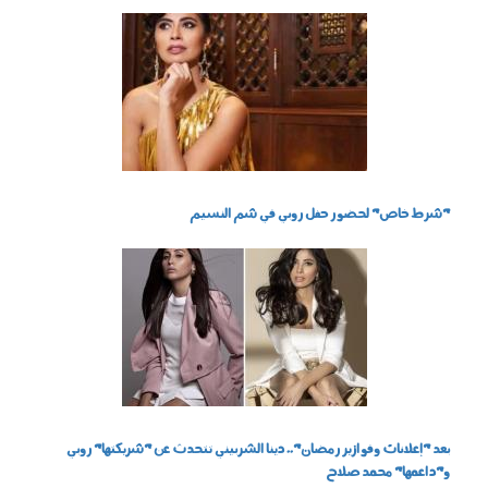
0205_009.jpg
"شرط خاص" لحضور حفل روبي في شم النسيم
2704_008.jpg
بعد "إعلانات وفوازير رمضان".. دينا الشربيني تتحدث عن "شريكتها" روبي
و"داعمها" محمد صلاح