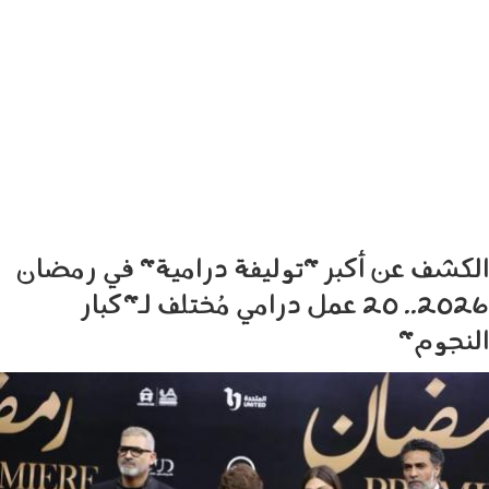
الكشف عن أكبر "توليفة درامية" في رمضان
2026.. 20 عمل درامي مُختلف لـ"كبار
النجوم"
010206.jpg