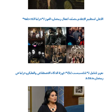
الأعلى لتنظيم الإعلام يصنّف أعمال رمضان: الفوز لـ"دراما الـ15 حلقة"
270303.jpg
تقرير شامل لـ"بابلسيست إنك": ثورة الذكاء الاصطناعي والمايكرو دراما في
رمضان 2026
140302.jpg