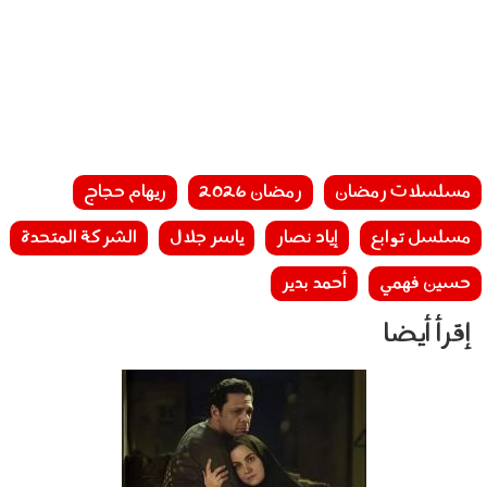
مسلسلات رمضان
رمضان 2026
ريهام حجاج
مسلسل توابع
إياد نصار
ياسر جلال
الشركة المتحدة
حسين فهمي
أحمد بدير
إقرأ أيضا
010402.jpg