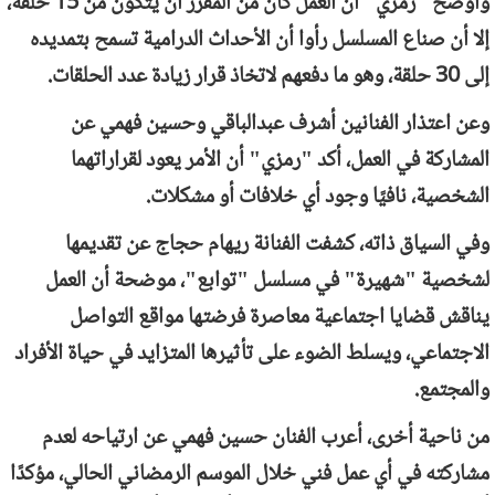
وأوضح "رمزي" أن العمل كان من المقرر أن يتكون من 15 حلقة،
إلا أن صناع المسلسل رأوا أن الأحداث الدرامية تسمح بتمديده
إلى 30 حلقة، وهو ما دفعهم لاتخاذ قرار زيادة عدد الحلقات.
وعن اعتذار الفنانين أشرف عبدالباقي وحسين فهمي عن
المشاركة في العمل، أكد "رمزي" أن الأمر يعود لقراراتهما
الشخصية، نافيًا وجود أي خلافات أو مشكلات.
وفي السياق ذاته، كشفت الفنانة ريهام حجاج عن تقديمها
لشخصية "شهيرة" في مسلسل "توابع"، موضحة أن العمل
يناقش قضايا اجتماعية معاصرة فرضتها مواقع التواصل
الاجتماعي، ويسلط الضوء على تأثيرها المتزايد في حياة الأفراد
والمجتمع.
من ناحية أخرى، أعرب الفنان حسين فهمي عن ارتياحه لعدم
مشاركته في أي عمل فني خلال الموسم الرمضاني الحالي، مؤكدًا