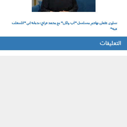
سلوى عثمان تهاجم مسلسل "أب ولكن" مع محمد فراج: ندمانة إني "اشتغلت
فيه"
التعليقات