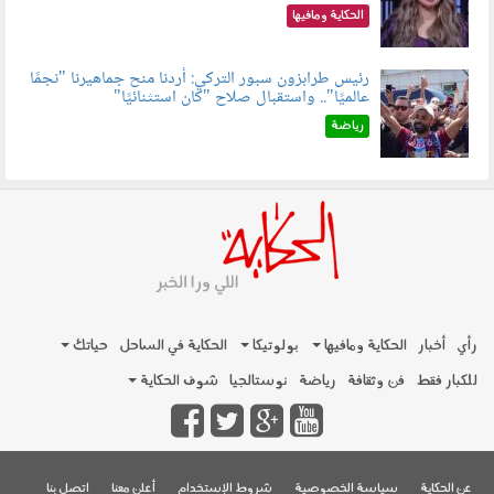
الحكاية ومافيها
رئيس طرابزون سبور التركي: أردنا منح جماهيرنا "نجمًا
عالميًا".. واستقبال صلاح "كان استثنائيًا"
060803.jpg
رياضة
رأي
أخبار
الحكاية ومافيها
بولوتيكا
الحكاية في الساحل
حياتك
للكبار فقط
فن وثقافة
رياضة
نوستالجيا
شوف الحكاية
عن الحكاية
سياسة الخصوصية
شروط الإستخدام
أعلن معنا
اتصل بنا