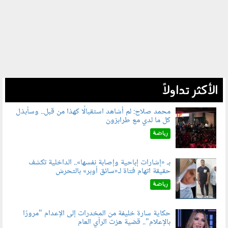
الأكثر تداولاً
محمد صلاح: لم أشاهد استقبالًا كهذا من قبل.. وسأبذل
كل ما لدي مع طرابزون
060802.jpg
رياضة
بـ «إشارات إباحية وإصابة نفسها».. الداخلية تكشف
حقيقة اتهام فتاة لـ«سائق أوبر» بالتحرش
060804.jpg
رياضة
حكاية سارة خليفة من المخدرات إلى الإعدام "مرورًا
بالإعلام".. قضية هزت الرأي العام
060801.jpeg