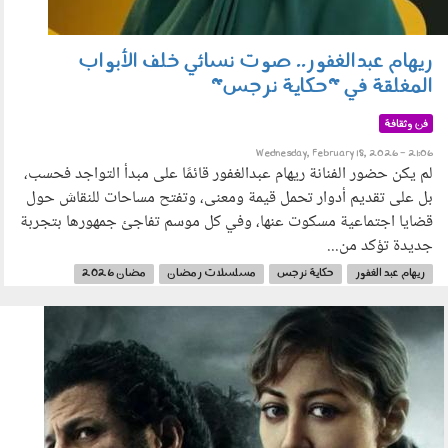
ريهام عبدالغفور.. صوت نسائي خلف الأبواب
المغلقة في "حكاية نرجس"
فن وثقافة
Wednesday, February 18, 2026 - 21:06
لم يكن حضور الفنانة ريهام عبدالغفور قائمًا على مبدأ التواجد فحسب،
بل على تقديم أدوار تحمل قيمة ومعنى، وتفتح مساحات للنقاش حول
قضايا اجتماعية مسكوت عنها، وفي كل موسم تفاجئ جمهورها بتجربة
جديدة تؤكد من...
ريهام عبد الغفور
حكاية نرجس
مسلسلات رمضان
مضان 2026
160204.jpg