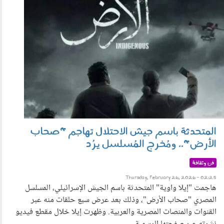
المتحدثة باسم جيش الاحتلال تهاجم "صحاب
الأرض".. ومُخرج المُسلسل يرُد
فن وثقافة
Thursday, February 26, 2026 - 02:25
هاجمت "إيلا واوية" المتحدثة باسم الجيش الإسرائيلي، المسلسل
المصري "صحاب الأرض"، وذلك بعد عرض سبع حلقات منه عبر
القنوات والمنصات المصرية والعربية. وظهرت إيلا خلال مقطع فيديو