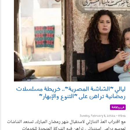
080201.jpg
ليالي "الشاشة المصرية".. خريطة مسلسلات
رمضانية تراهن على "التنوع والإبهار"
فن وثقافة
Sunday, February 8, 2026 - 08:46
مع اقتراب العدّ التنازلي لاستقبال شهر رمضان المبارك، تستعد الشاشات
لموسم درامي استثنائي، تراهن فيه الشركة المتحدة للخدمات