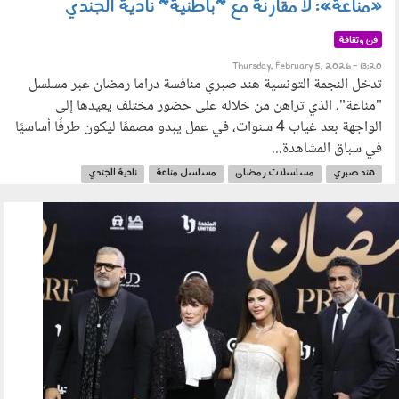
«مناعة»: لا مقارنة مع "باطنية" نادية الجندي
فن وثقافة
Thursday, February 5, 2026 - 13:20
تدخل النجمة التونسية هند صبري منافسة دراما رمضان عبر مسلسل
"مناعة"، الذي تراهن من خلاله على حضور مختلف يعيدها إلى
الواجهة بعد غياب 4 سنوات، في عمل يبدو مصممًا ليكون طرفًا أساسيًا
في سباق المشاهدة...
هند صبري
مسلسلات رمضان
مسلسل مناعة
نادية الجندي
فيلم الباطنية
010206.jpg