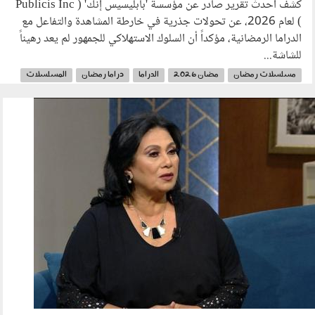
كشف أحدث تقرير صادر عن مؤسسة 'بابليسيس إنك' ( Publicis Inc
) لعام 2026، عن تحولات جذرية في خارطة المشاهدة والتفاعل مع
الدراما الرمضانية، مؤكداً أن السلوك الاستهلاكي للجمهور لم يعد رهيناً
للشاشة...
مسلسلات رمضان
مضان 2026
الدراما
دراما رمضان
المسلسلات
بابلسيست إنك
140302.jpg