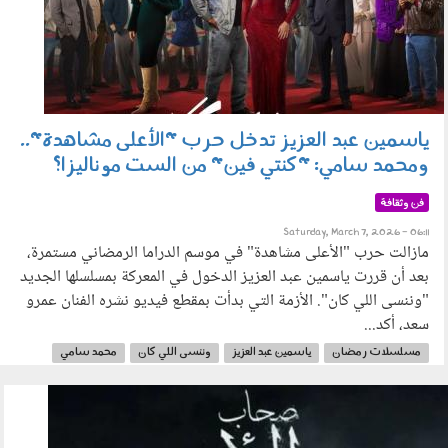
ياسمين عبد العزيز تدخل حرب "الأعلى مشاهدة"..
ومحمد سامي: "كنتي فين" من الست موناليزا؟
فن وثقافة
Saturday, March 7, 2026 - 06:11
مازالت حرب "الأعلى مشاهدة" في موسم الدراما الرمضاني مستمرة،
بعد أن قررت ياسمين عبد العزيز الدخول في المعركة بمسلسلها الجديد
"وننسى اللي كان". الأزمة التي بدأت بمقطع فيديو نشره الفنان عمرو
سعد، أكد...
مسلسلات رمضان
ياسمين عبد العزيز
وننسى اللي كان
محمد سامي
مي عمر
الست موناليزا
رمضان 2026
260203.jpg