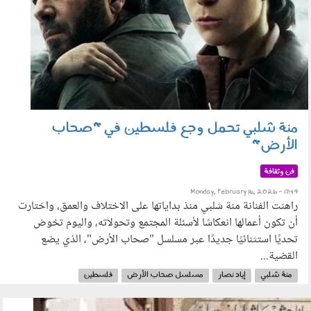
منة شلبي تحمل وجع فلسطين في "صحاب
الأرض"
فن وثقافة
Monday, February 16, 2026 - 17:49
راهنت الفنانة منة شلبي منذ بداياتها على الاختلاف والعمق، واختارت
أن تكون أعمالها انعكاسًا لأسئلة المجتمع وتحولاته، واليوم تخوض
تحديًا استثنائيًا جديدًا عبر مسلسل "صحاب الأرض"، الذي يضع
القضية...
منة شلبي
إياد نصار
مسلسل صحاب الأرض
فلسطين
مسلسلات رمضان
رمضان 2026