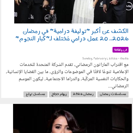
الكشف عن أكبر "توليفة درامية" في رمضان
2026.. 20 عمل درامي مُختلف لـ"كبار النجوم"
فن وثقافة
Sunday, February 1, 2026 - 06:56
مع اقتراب الماراثون الرمضاني، تقدم الشركة المتحدة للخدمات
الإعلامية تنوعًا لافتًا في الموضوعات والرؤى، ما بين القضايا الإنسانية،
والحكايات النفسية المركّبة، والدراما الاجتماعية، ليكون الموسم
الرمضاني...
مسلسلات رمضان
رمضان 2026
ريهام حجاج
مسلسل توابع
إياد نصار
ياسر جلال
الشركة المتحدة
حسين فهمي
أحمد بدير
210105.jpg