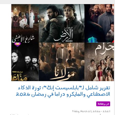
270303.jpg
تقرير شامل لـ"بابلسيست إنك": ثورة الذكاء
الاصطناعي والمايكرو دراما في رمضان 2026
فن وثقافة
Friday, March 27, 2026 - 23:27