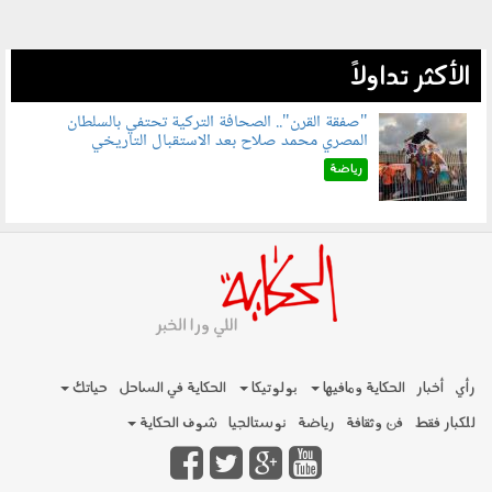
الأكثر تداولاً
"صفقة القرن".. الصحافة التركية تحتفي بالسلطان
المصري محمد صلاح بعد الاستقبال التاريخي
070801.jpg
رياضة
رأي
أخبار
الحكاية ومافيها
بولوتيكا
الحكاية في الساحل
حياتك
للكبار فقط
فن وثقافة
رياضة
نوستالجيا
شوف الحكاية