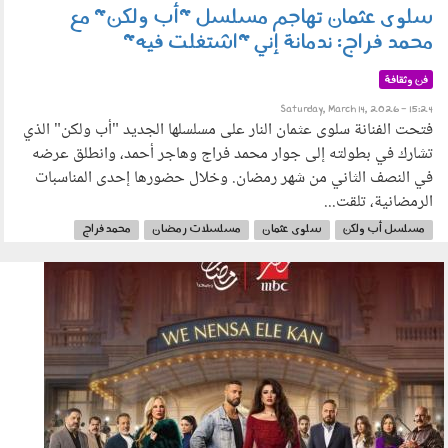
سلوى عثمان تهاجم مسلسل "أب ولكن" مع
محمد فراج: ندمانة إني "اشتغلت فيه"
فن وثقافة
Saturday, March 14, 2026 - 15:24
فتحت الفنانة سلوى عثمان النار على مسلسلها الجديد "أب ولكن" الذي
تشارك في بطولته إلى جوار محمد فراج وهاجر أحمد، وانطلق عرضه
في النصف الثاني من شهر رمضان. وخلال حضورها إحدى المناسبات
الرمضانية، تلقت...
مسلسل أب ولكن
سلوى عثمان
مسلسلات رمضان
محمد فراج
رمضان 2026
070302.jpg