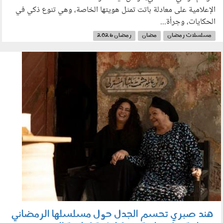
الإعلامية على معادلة باتت تمثل هويتها الخاصة، وهي تنوع ذكي في
الحكايات، وجرأة...
مسلسلات رمضان
مضان
رمضان 2026
050204.jpeg
هند صبري تحسم الجدل حول مسلسلها الرمضاني