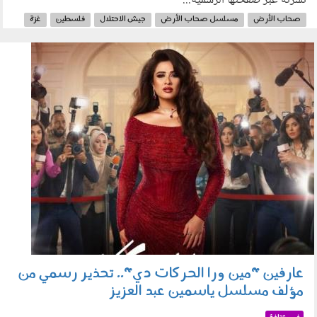
نشرته عبر صفحتها الرسمية...
صحاب الأرض
مسلسل صحاب الأرض
جيش الاحتلال
فلسطين
غزة
بيتر ميمي
مسلسلات رمضان
رمضان 2026
220202.jpg
عارفين "مين ورا الحركات دي".. تحذير رسمي من
مؤلف مسلسل ياسمين عبد العزيز