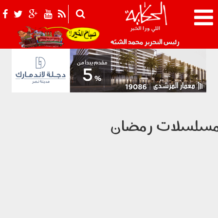
021_2.png
رئيس التحرير محمد الشبّه
سلسلات رمضان