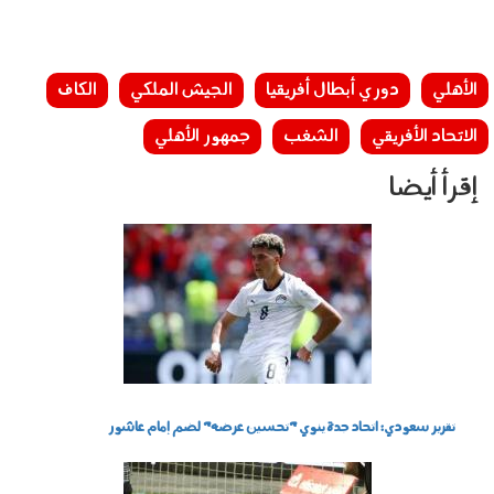
الأهلي
دوري أبطال أفريقيا
الجيش الملكي
الكاف
الاتحاد الأفريقي
الشغب
جمهور الأهلي
إقرأ أيضا
270702.jpg
تقرير سعودي: اتحاد جدة ينوي "تحسين عرضه" لضم إمام عاشور