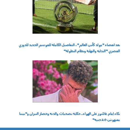
220702.jpg
بعد انقضاء "مولد كأس العالم".. التفاصيل الكاملة للموسم الجديد للدوري
المصري "البداية والنهاية ونظام البطولة"
150702.jpg
بكاء إمام عاشور على الهواء.. حكاية تضحيات والدته وحصار النيران و"بيتنا
مفيهوش 20 جنيه"