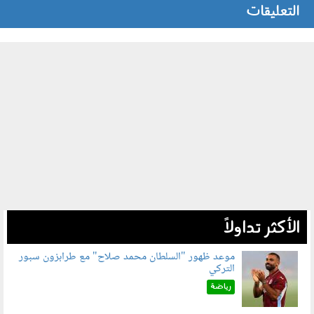
التعليقات
الأكثر تداولاً
موعد ظهور "السلطان محمد صلاح" مع طرابزون سبور
التركي
090802.jpg
رياضة