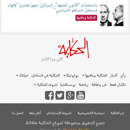
باستخدام "قانون المتهم".. إسرائيل تجهز مقترح "لإنهاء
مستقبل نتنياهو السياسي"
090801.jpg
الحكاية ومافيها
رأي
أخبار
الحكاية ومافيها
بولوتيكا
الحكاية في الساحل
حياتك
للكبار فقط
فن وثقافة
رياضة
نوستالجيا
شوف الحكاية
عن الحكاية
سياسة الخصوصية
شروط الإستخدام
أعلن معنا
اتصل بنا
جميع الحقوق محفوظة لموقع الحكاية 2026
Powered By
Orange Studio