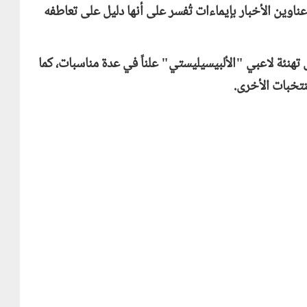
عناوين الأخبار بإيماءات تُفسر على أنها دليل على تعاطفه
2022، دأب إنفانتينو على تهنئة لاعبي "الألبيسيليستي" علناً في عدة مناسبات، كما
تخبات الأخرى.