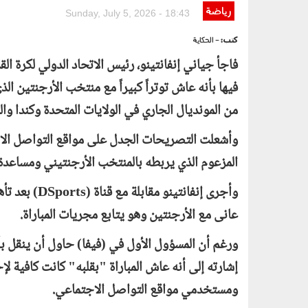
رياضة
Sunday, July 5, 2026 - 18:43
كتب:
- الحكاية
من المونديال الجاري في الولايات المتحدة وكندا وا
وأشعلت التصريحات الجدل على مواقع التواصل الاجت
المزعوم الذي يربطه بالمنتخب الأرجنتيني ومساعدة (فيف
وأجرى إنفانتينو مقابلة مع قناة (
DSports
) بعد تأ
عانى مع الأرجنتين وهو يتابع مجريات المباراة.
ورغم أن المسؤول الأول في (فيفا) حاول أن ينقل بأ
إشارته إلى أنه عاش المباراة "بقلبه" كانت كافية 
ومستخدمي مواقع التواصل الاجتماعي.