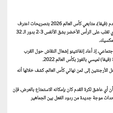
فاجأ جياني إنفانتينو، رئيس الاتحاد الدولي لكرة القدم (فيفا)، متابعي كأس العالم 2026 بتصريحات اعترف
فيها بأنه عاش توتراً كبيراً مع منتخب الأرجنتين الذي تغلب على الرأس الأخضر بشق الأنفس 3-2 بدور الـ 32
لمكسيك.
ماعي، إذ أعاد إنفانتينو إشعال النقاش حول القرب
ا) لميسي بالفوز بكأس العالم 2022.
هل الأرجنتين إلى ثمن نهائي كأس العالم، كشف خلالها أنه
ن أي عاشق لكرة القدم كان بإمكانه الاستمتاع بالعرض، فإن
لإحداث موجة جديدة من ردود الفعل بين الجماهير