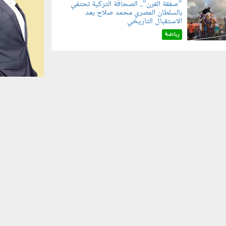
"صفقة القرن".. الصحافة التركية تحتفي
بالسلطان المصري محمد صلاح بعد
070801.jp
الاستقبال التاريخي
رياضة