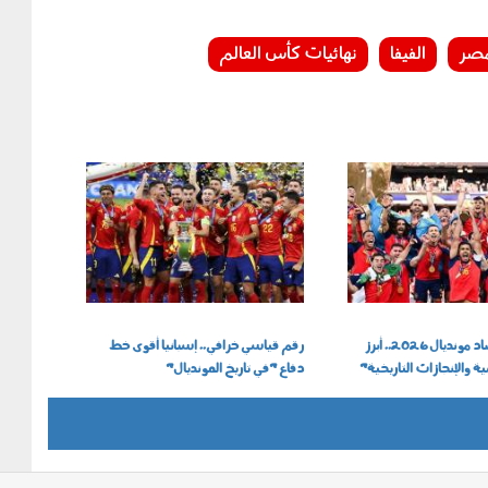
صر
الفيفا
نهائيات كأس العالم
200703.jpg
تقرير كامل | حصاد مونديال 2026.. أبرز
رقم قياسي خرافي.. إسبانيا أقوى خط
ية والإنجازات التاريخية"
دفاع "في تاريخ المونديال"