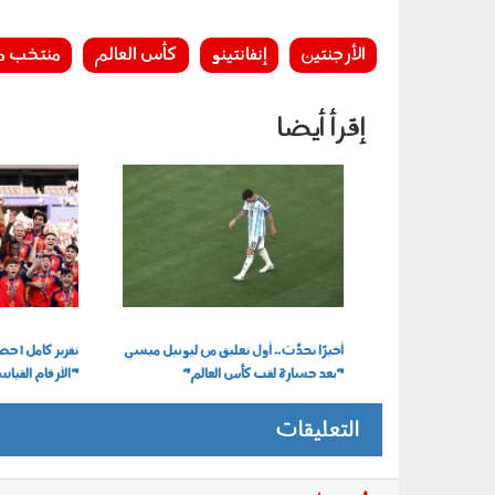
الأرجنتين
إنفانتينو
كأس العالم
منتخب م
إقرأ أيضا
210701.jpg
210702.jpg
أخيرًا تحدَّث.. أول تعليق من ليونيل ميسي
"بعد خسارة لقب كأس العالم"
"الأرقام القياس
التعليقات