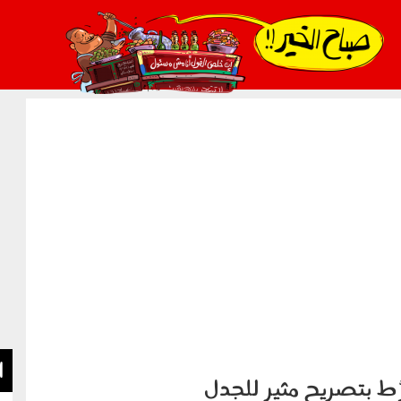
021_2.png
ا
رَّط بتصريح مثير للجدل