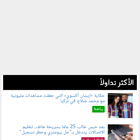
الأكثر تداولاً
حكاية «إيشان أكسوي» التي حققت مشاهدات مليونية
مع محمد صلاح في تركيا
080802.jpg
رياضة
بعد حبس طالب 25 عامًا بشريحة هاتف.. تنظيم
الاتصالات يتدخل بـ"حل بيومتري وحظر تسجيل"
080803.jpg