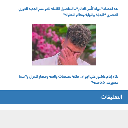
بعد انقضاء "مولد كأس العالم".. التفاصيل الكاملة للموسم الجديد للدوري
المصري "البداية والنهاية ونظام البطولة"
150702.jpg
بكاء إمام عاشور على الهواء.. حكاية تضحيات والدته وحصار النيران و"بيتنا
مفيهوش 20 جنيه"
التعليقات