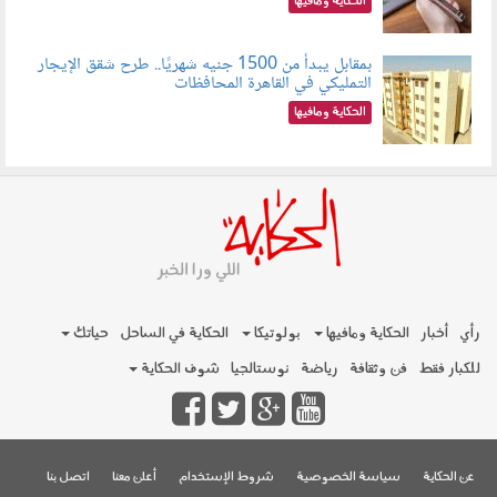
الحكاية ومافيها
بمقابل يبدأ من 1500 جنيه شهريًا.. طرح شقق الإيجار
التمليكي في القاهرة المحافظات
080801.jpg
الحكاية ومافيها
رأي
أخبار
الحكاية ومافيها
بولوتيكا
الحكاية في الساحل
حياتك
للكبار فقط
فن وثقافة
رياضة
نوستالجيا
شوف الحكاية
عن الحكاية
سياسة الخصوصية
شروط الإستخدام
أعلن معنا
اتصل بنا