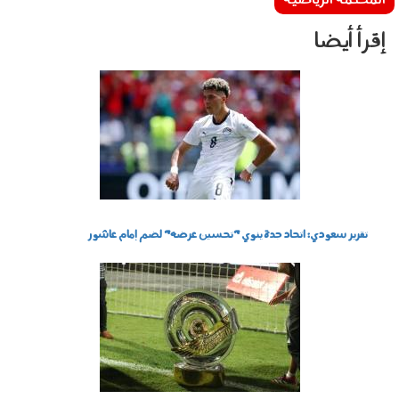
إقرأ أيضا
270702.jpg
تقرير سعودي: اتحاد جدة ينوي "تحسين عرضه" لضم إمام عاشور
220702.jpg