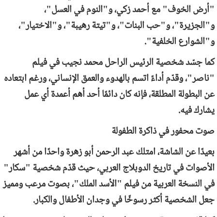
"أرض الخوف" مع أحمد زكي، و"النوم في العسل"،
و"الجزيرة"، و"حب البنات"، و"تيتة رهيبة"، و"الاختيار"،
و"الشوارع الخلفية".
كما جسّد شخصية الرئيس الراحل محمد نجيب في فيلم
"ناصر"، وقدّم أداءً اتسم بالهدوء والعمق الإنساني، ورغم ابتعاده
عن البطولة المطلقة، فإنه كان دائمًا أحد أهم أعمدة أي عمل
يشارك فيه.
صوت محفور في ذاكرة الطفولة
بعيدًا عن الشاشة، امتلك عبد الرحمن أبو زهرة واحدًا من أشهر
الأصوات في تاريخ الدوبلاج العربي، حيث قدّم شخصية "سكار"
في النسخة العربية من فيلم "الأسد الملك"، بصوت مرعب ومميز
جعل الشخصية أكثر رسوخًا في وجدان الأطفال والكبار.