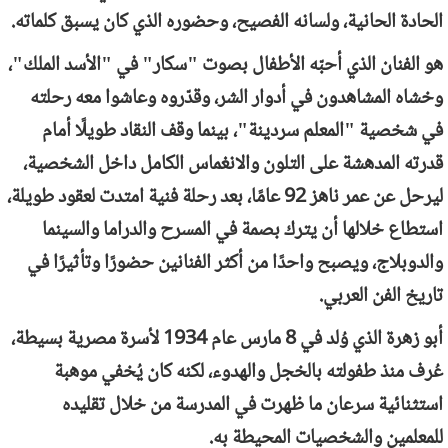
الحادة الحانية، ولسانه الفصيح، وحضوره الذي كان يسبق كلماته.
هو الفنان الذي أحبّه الأطفال بصوت "سكار" في "الأسد الملك"،
وخشاه المشاهدون في أدوار الشر، وقدّروه وعاشوا معه رحلته
في شخصية "المعلم سردينة"، بينما وقف النقاد طويلًا أمام
قدرته المدهشة على التلون والانغماس الكامل داخل الشخصية،
ليرحل عن عمر ناهز 92 عامًا، بعد رحلة فنية امتدت لعقود طويلة،
استطاع خلالها أن يترك بصمة في المسرح والدراما والسينما
والدوبلاج، ويصبح واحدًا من أكثر الفنانين حضورًا وتأثيرًا في
تاريخ الفن العربي.
أبو زهرة الذي وُلد في 8 مارس عام 1934 لأسرة مصرية بسيطة،
عُرف منذ طفولته بالخجل والهدوء، لكنه كان يُخفي موهبة
استثنائية سرعان ما ظهرت في المدرسة من خلال تقليده
للمعلمين والشخصيات المحيطة به.