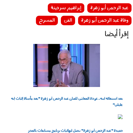
عبد الرحمن أبو زهرة
إبراهيم سردينة
وفاة عبد الرحمن أبو زهرة
الفن
المسرح
إقرأ أيضا
1505008.jpeg
بعد استغاثة ابنه.. عودة المعاش للفنان عبد الرحمن أبو زهرة "بعد مأساة إثبات إنه
عايش"
864.jpg
حفيدة "عبد الرحمن أبو زهرة" تصل لنهائيات برنامج مسابقات بالمجر