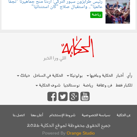
رئيس طرابزون سبور التركي: أردنا منح جماهيرنا "نجمًا
عالميًا".. واستقبال صلاح "كان استثنائيًا"
060803.jpg
رياضة
رأي
أخبار
الحكاية ومافيها
بولوتيكا
الحكاية في الساحل
حياتك
للكبار فقط
فن وثقافة
رياضة
نوستالجيا
شوف الحكاية
عن الحكاية
سياسة الخصوصية
شروط الإستخدام
أعلن معنا
اتصل بنا
جميع الحقوق محفوظة لموقع الحكاية 2026
Powered By
Orange Studio