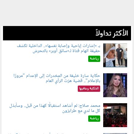
الأكثر تداولاً
بـ «إشارات إباحية وإصابة نفسها».. الداخلية تكشف
حقيقة اتهام فتاة لـ«سائق أوبر» بالتحرش
060804.jpg
رياضة
حكاية سارة خليفة من المخدرات إلى الإعدام "مرورًا
بالإعلام".. قضية هزت الرأي العام
060801.jpeg
الحكاية ومافيها
محمد صلاح: لم أشاهد استقبالًا كهذا من قبل.. وسأبذل
كل ما لدي مع طرابزون
060802.jpg
رياضة