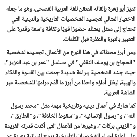
تميّز أبو زهرة بإلقائه المتقن للغة العربية الفصحى، وهو ما جعله
الاختيار المثالي لتجسيد الشخصيات التاريخية والدينية التي
تحتاج إلى ممثل يمتلك حضورًا قويًا وثقافة واسعة وقدرة على
التعبير بالنبرة والنظرة قبل الكلمات.
ومن أبرز محطاته في هذا النوع من الأعمال، تجسيده لشخصية
"الحجاج بن يوسف الثقفي" في مسلسل "عمر بن عبد العزيز"،
حيث جسّد الشخصية ببراعة شديدة جمعت بين القسوة والذكاء
والهيبة، ليظل أداؤه واحدًا من أبرز ما قُدّم دراميًا للشخصية عبر
الشاشة العربية.
كما شارك في أعمال دينية وتاريخية مهمة مثل "محمد رسول
الله"، و"رسول الإنسانية"، و"سقوط الخلافة"، و"الطارق"،
و"الزيني بركات"، وغيرها من الأعمال التي أكدت قدرته الفريدة
على إعادة إحياء الشخصيات التاريخية بروح إنسانية بعيدة عن