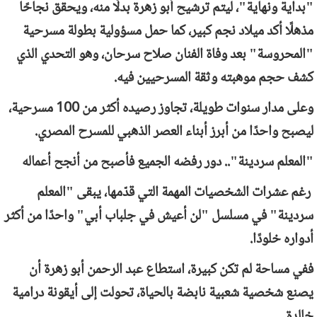
"بداية ونهاية"، ليتم ترشيح أبو زهرة بدلًا منه، ويحقق نجاحًا
مذهلًا أكد ميلاد نجم كبير، كما حمل مسؤولية بطولة مسرحية
"المحروسة" بعد وفاة الفنان صلاح سرحان، وهو التحدي الذي
كشف حجم موهبته وثقة المسرحيين فيه.
وعلى مدار سنوات طويلة، تجاوز رصيده أكثر من 100 مسرحية،
ليصبح واحدًا من أبرز أبناء العصر الذهبي للمسرح المصري.
"المعلم سردينة".. دور رفضه الجميع فأصبح من أنجح أعماله
رغم عشرات الشخصيات المهمة التي قدّمها، يبقى "المعلم
سردينة" في مسلسل "لن أعيش في جلباب أبي" واحدًا من أكثر
أدواره خلودًا.
ففي مساحة لم تكن كبيرة، استطاع عبد الرحمن أبو زهرة أن
يصنع شخصية شعبية نابضة بالحياة، تحولت إلى أيقونة درامية
خالدة.