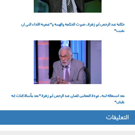
حكاية عبد الرحمن أبو زهرة.. صوت الحكمة والهيبة و"عبقرية الأداء التي لن
تغيب"
1505008.jpeg
بعد استغاثة ابنه.. عودة المعاش للفنان عبد الرحمن أبو زهرة "بعد مأساة إثبات إنه
عايش"
التعليقات