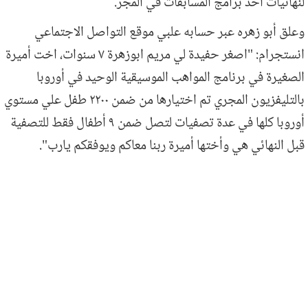
لنهائيات أحد برامج المسابقات في المجر.
وعلق أبو زهره عبر حسابه علبي موقع التواصل الاجتماعي
انستجرام: "اصغر حفيدة لي مريم ابوزهرة ٧ سنوات، اخت أميرة
الصغيرة في برنامج المواهب الموسيقية الوحيد في أوروبا
بالتليفزيون المجري تم اختيارها من ضمن ٢٢٠٠ طفل علي مستوي
أوروبا كلها في عدة تصفيات لتصل ضمن ٩ أطفال فقط للتصفية
قبل النهائي هي وأختها أميرة ربنا معاكم ويوفقكم يارب".