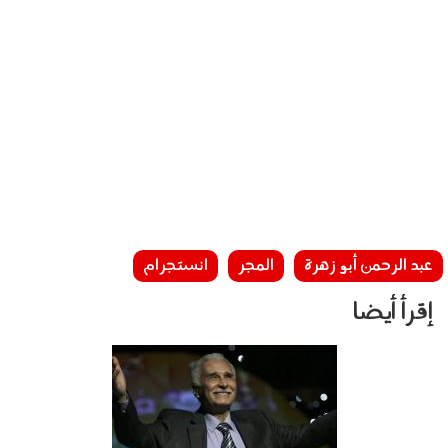
عبد الرحمن أبو زهرة
المجر
انستجرام
إقرأ أيضا
120501.jpg