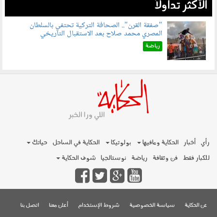
الأكثر تداولاً
"صفقة القرن".. الصحافة التركية تحتفي بالسلطان
المصري محمد صلاح بعد الاستقبال التاريخي
070801.jpg
رياضة
رأي
أخبار
الحكاية ومافيها
بولوتيكا
الحكاية في الساحل
حياتك
للكبار فقط
فن وثقافة
رياضة
نوستالجيا
شوف الحكاية
عن الحكاية
سياسة الخصوصية
شروط الإستخدام
أعلن معنا
اتصل بنا