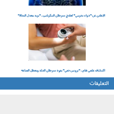
الإعلان عن "دواء تجريبي" لعلاج سرطان البنكرياس.. "يزيد معدل النجاة"
270401.jpg
اكتشاف علمي هام.. "بروتين خفي" يقود سرطان الجلد ويعطل المناعة
التعليقات