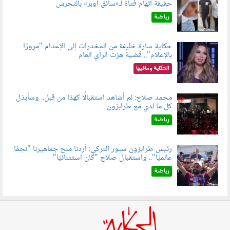
حقيقة اتهام فتاة لـ«سائق أوبر» بالتحرش
060804.jpg
رياضة
حكاية سارة خليفة من المخدرات إلى الإعدام "مرورًا
بالإعلام".. قضية هزت الرأي العام
060801.jpeg
الحكاية ومافيها
محمد صلاح: لم أشاهد استقبالًا كهذا من قبل.. وسأبذل
كل ما لدي مع طرابزون
060802.jpg
رياضة
رئيس طرابزون سبور التركي: أردنا منح جماهيرنا "نجمًا
عالميًا".. واستقبال صلاح "كان استثنائيًا"
060803.jpg
رياضة