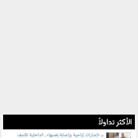
الأكثر تداولاً
بـ «إشارات إباحية وإصابة نفسها».. الداخلية تكشف