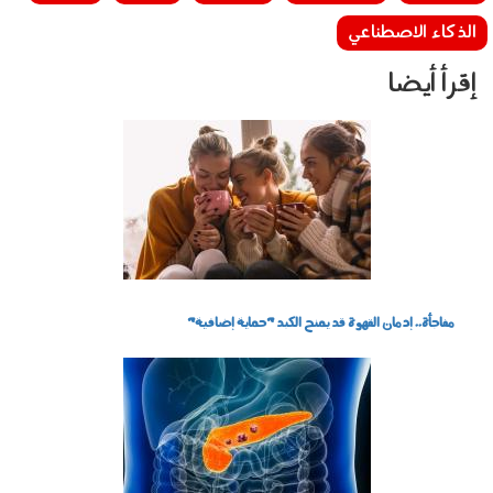
الذكاء الاصطناعي
إقرأ أيضا
290702.jpg
مفاجأة.. إدمان القهوة قد يمنح الكبد "حماية إضافية"
010601.jpg